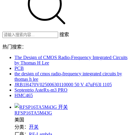
搜索
热门搜索：
The Design of CMOS Radio-Frequency Integrated Circuits
by Thomas H Lee
PCB
the design of cmos radio-frequency integrated circuits by
thomas h lee
JRB1H470V02500630110000 50 V 47uF63l 1105
Septentrio AsteRx-m3 PRO
HMC465
RFSP16TA5M43G
美国
分类：
开关
厂商：
RF-Lambda