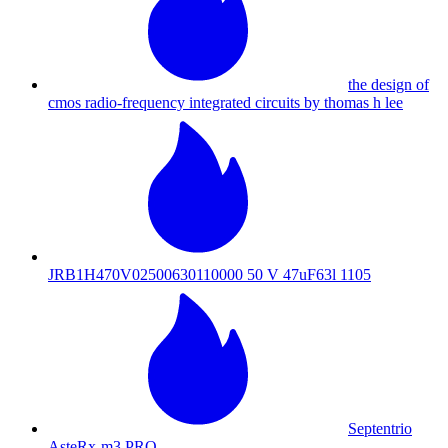
the design of
cmos radio-frequency integrated circuits by thomas h lee
JRB1H470V02500630110000 50 V 47uF63l 1105
Septentrio
AsteRx-m3 PRO