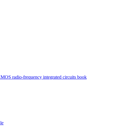
MOS radio-frequency integrated circuits book
le