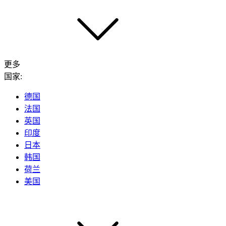
更多
国家:
德国
法国
英国
印度
日本
韩国
荷兰
美国