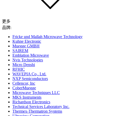
更多
品牌:
Fricke und Mallah Microwave Technology
Kuhne Electronic
Muegge GMBH
SAIREM
Emblation Microwave
Nvis Technologies
Micro Denshi
RFHIC
WAVEPIA Co,. Ltd.
NXP Semiconductors
Cellencor, Inc
CoberMuegge
Microwave Techniques LLC
MKS Instruments
Richardson Electronics
Technical Services Laboratory Inc.
Thermex-Thermatron Systems
Ultraview Corporation