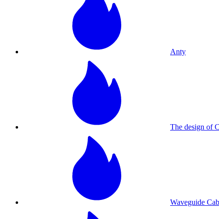
Anty
The design of C
Waveguide Cab