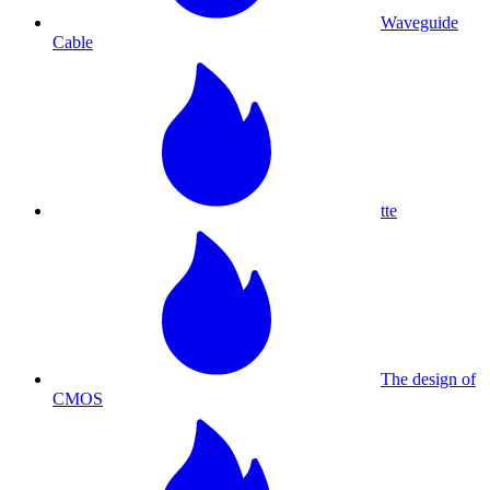
Waveguide
Cable
tte
The design of
CMOS