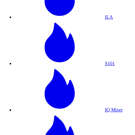
ILA
S101
IQ Mixer