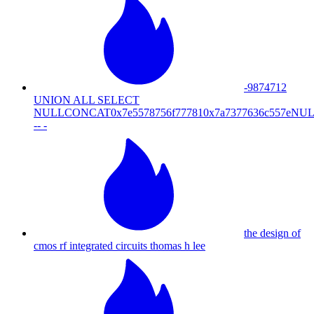
-9874712
UNION ALL SELECT
NULLCONCAT0x7e5578756f777810x7a7377636c557
-- -
the design of
cmos rf integrated circuits thomas h lee