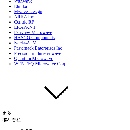
Withwave
Elmika
Mwave-Design
ARRA Inc.
Centric RF
ERAVANT
Fairview Microwave
HASCO Components
Narda-ATM
Pasternack Enterprises Inc
Precision millimeter wave
Quantum Microwave
WENTEQ Microwave Corp
更多
推荐专栏