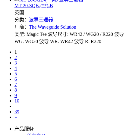
MT 20-SQB-(**)-B
英国
分类：
波导三通器
厂商：
The Waveguide Solution
类型: Magic Tee
波导尺寸: WR42 / WG20 / R220
波导
WG: WG20
波导 WR: WR42
波导 R: R220
1
2
3
4
5
6
7
8
9
10
39
»
产品服务