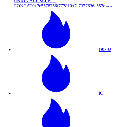
UNION ALL SELECT
CONCAT0x7e5578756f777810x7a7377636c557e -- -
D9392
IQ