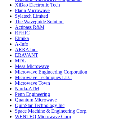
XiBao Electronic Tech
Flann Microwave
Sylatech Limited
The Waveguide Solution
Actipass R&M
RFHIC
Elmika
A-Info
ARRA Inc.
ERAVANT
MDL
Mesa Microwave
Microwave Engineering Corporation
Microwave Techniques LLC
Microwave Town
Narda-ATM
Penn Engineering
Quantum Microwave
QuinStar Technology Inc
Space Machine & Engineering Corp.
WENTEQ Microwave Corp