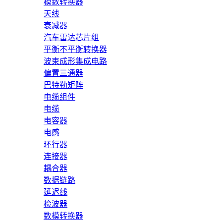
模数转换器
天线
衰减器
汽车雷达芯片组
平衡不平衡转换器
波束成形集成电路
偏置三通器
巴特勒矩阵
电缆组件
电缆
电容器
电感
环行器
连接器
耦合器
数据链路
延迟线
检波器
数模转换器