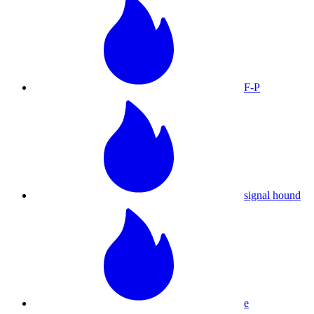
F-P
signal hound
e