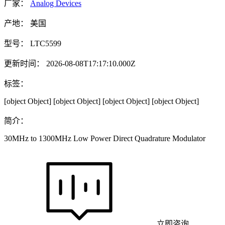
厂家：
Analog Devices
产地：
美国
型号：
LTC5599
更新时间：
2026-08-08T17:17:10.000Z
标签：
[object Object]
[object Object]
[object Object]
[object Object]
简介：
30MHz to 1300MHz Low Power Direct Quadrature Modulator
立即咨询