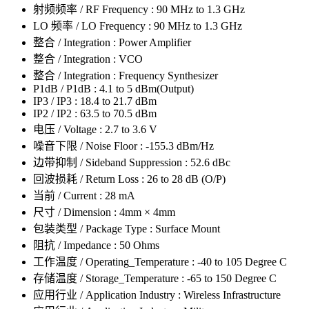
射频频率 / RF Frequency : 90 MHz to 1.3 GHz
LO 频率 / LO Frequency : 90 MHz to 1.3 GHz
整合 / Integration : Power Amplifier
整合 / Integration : VCO
整合 / Integration : Frequency Synthesizer
P1dB / P1dB : 4.1 to 5 dBm(Output)
IP3 / IP3 : 18.4 to 21.7 dBm
IP2 / IP2 : 63.5 to 70.5 dBm
电压 / Voltage : 2.7 to 3.6 V
噪音下限 / Noise Floor : -155.3 dBm/Hz
边带抑制 / Sideband Suppression : 52.6 dBc
回波损耗 / Return Loss : 26 to 28 dB (O/P)
当前 / Current : 28 mA
尺寸 / Dimension : 4mm × 4mm
包装类型 / Package Type : Surface Mount
阻抗 / Impedance : 50 Ohms
工作温度 / Operating_Temperature : -40 to 105 Degree C
存储温度 / Storage_Temperature : -65 to 150 Degree C
应用行业 / Application Industry : Wireless Infrastructure