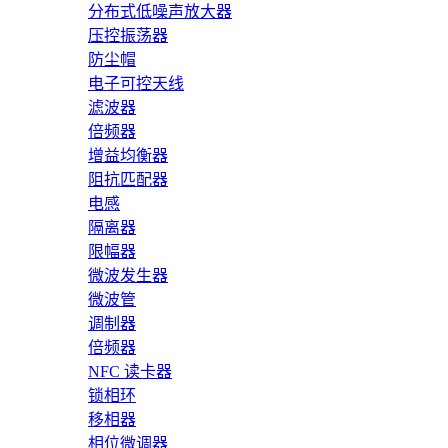
分布式低噪声放大器
压控振荡器
防尘帽
电子可控天线
滤波器
倍频器
增益均衡器
阻抗匹配器
电感
隔离器
限幅器
微波发生器
微波管
调制器
倍频器
NFC 读卡器
锁相环
移相器
相位微调器