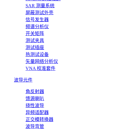
SAR 测量系统
屏蔽测试外壳
信号发生器
频谱分析仪
开关矩阵
测试夹具
测试插座
热测试设备
矢量网络分析仪
VNA 校准套件
波导元件
角反射器
馈源喇叭
挠性波导
异频适配器
正交模转换器
波导弯管