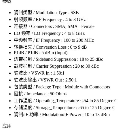
参数
调制类型 / Modulation Type : SSB
射频频率 / RF Frequency : 4 to 8 GHz
连接器 / Connectors : SMA, SMA - Female
LO 频率 / LO Frequency : 4 to 8 GHz
中频频率 / IF Frequency : 100 to 200 MHz
转换损失 / Conversion Loss : 6 to 9 dB
P1dB / P1dB : 5 dBm (Input)
边带抑制 / Sideband Suppression : 18 to 25 dBc
载波抑制 / Carrier Suppression : 20 to 30 dBc
驻波比 / VSWR In : 1.50:1
驻波比输出 / VSWR Out : 2.50:1
包装类型 / Package Type : Module with Connectors
阻抗 / Impedance : 50 Ohms
工作温度 / Operating_Temperature : -54 to 85 Degree C
存储温度 / Storage_Temperature : -65 to 125 Degree C
调制/IF 功率 / Modulation/IF Power : 10 to 13 dBm
应用