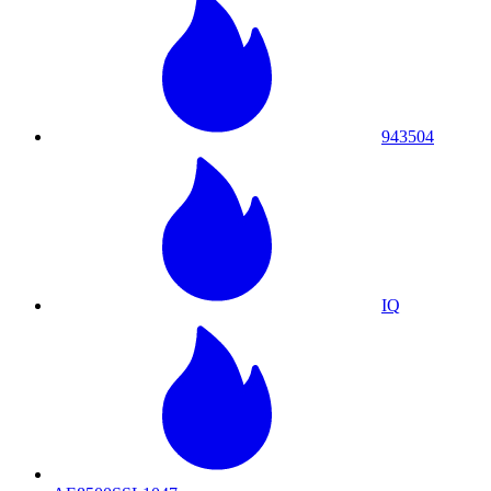
943504
IQ