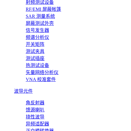
射频测试设备
RF/EMI 屏蔽帐篷
SAR 测量系统
屏蔽测试外壳
信号发生器
频谱分析仪
开关矩阵
测试夹具
测试插座
热测试设备
矢量网络分析仪
VNA 校准套件
波导元件
角反射器
馈源喇叭
挠性波导
异频适配器
正交模转换器