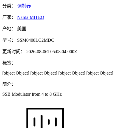
分类：
调制器
厂家：
Narda-MITEQ
产地：
美国
型号：
SSM0408LC2MDC
更新时间：
2026-08-06T05:08:04.000Z
标签：
[object Object]
[object Object]
[object Object]
[object Object]
简介：
SSB Modulator from 4 to 8 GHz