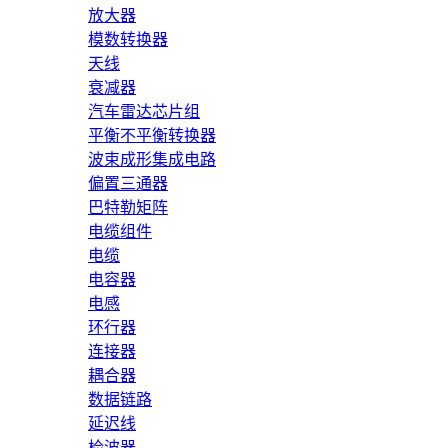
放大器
模数转换器
天线
衰减器
汽车雷达芯片组
平衡不平衡转换器
波束成形集成电路
偏置三通器
巴特勒矩阵
电缆组件
电缆
电容器
电感
环行器
连接器
耦合器
数据链路
延迟线
检波器