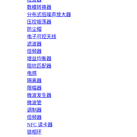
数模转换器
分布式低噪声放大器
压控振荡器
防尘帽
电子可控天线
滤波器
倍频器
增益均衡器
阻抗匹配器
电感
隔离器
限幅器
微波发生器
微波管
调制器
倍频器
NFC 读卡器
锁相环