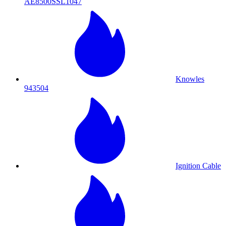
AE8500SSL1047
Knowles
943504
Ignition Cable