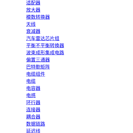
适配器
放大器
模数转换器
天线
衰减器
汽车雷达芯片组
平衡不平衡转换器
波束成形集成电路
偏置三通器
巴特勒矩阵
电缆组件
电缆
电容器
电感
环行器
连接器
耦合器
数据链路
延迟线