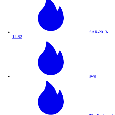
SAR-2013-
12-S2
swg