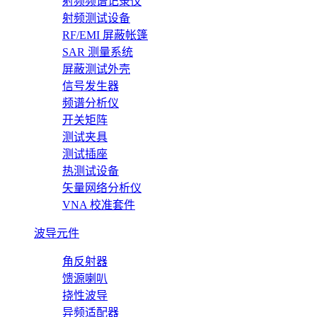
射频频谱记录仪
射频测试设备
RF/EMI 屏蔽帐篷
SAR 测量系统
屏蔽测试外壳
信号发生器
频谱分析仪
开关矩阵
测试夹具
测试插座
热测试设备
矢量网络分析仪
VNA 校准套件
波导元件
角反射器
馈源喇叭
挠性波导
异频适配器