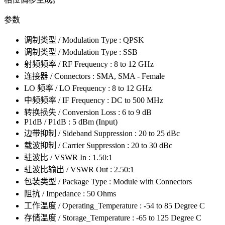
参数
调制类型 / Modulation Type : QPSK
调制类型 / Modulation Type : SSB
射频频率 / RF Frequency : 8 to 12 GHz
连接器 / Connectors : SMA, SMA - Female
LO 频率 / LO Frequency : 8 to 12 GHz
中频频率 / IF Frequency : DC to 500 MHz
转换损失 / Conversion Loss : 6 to 9 dB
P1dB / P1dB : 5 dBm (Input)
边带抑制 / Sideband Suppression : 20 to 25 dBc
载波抑制 / Carrier Suppression : 20 to 30 dBc
驻波比 / VSWR In : 1.50:1
驻波比输出 / VSWR Out : 2.50:1
包装类型 / Package Type : Module with Connectors
阻抗 / Impedance : 50 Ohms
工作温度 / Operating_Temperature : -54 to 85 Degree C
存储温度 / Storage_Temperature : -65 to 125 Degree C