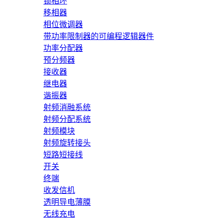
锁相环
移相器
相位微调器
带功率限制器的可编程逻辑器件
功率分配器
预分频器
接收器
继电器
谐振器
射频消融系统
射频分配系统
射频模块
射频旋转接头
短路短接线
开关
终端
收发信机
透明导电薄膜
无线充电