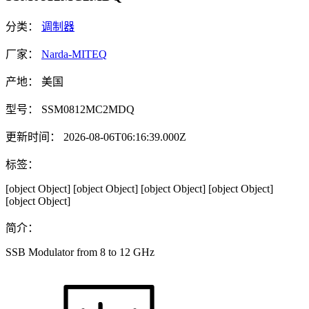
分类：
调制器
厂家：
Narda-MITEQ
产地：
美国
型号：
SSM0812MC2MDQ
更新时间：
2026-08-06T06:16:39.000Z
标签：
[object Object]
[object Object]
[object Object]
[object Object]
[object Object]
简介：
SSB Modulator from 8 to 12 GHz