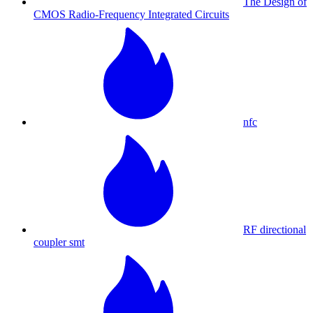
The Design of
CMOS Radio-Frequency Integrated Circuits
nfc
RF directional
coupler smt