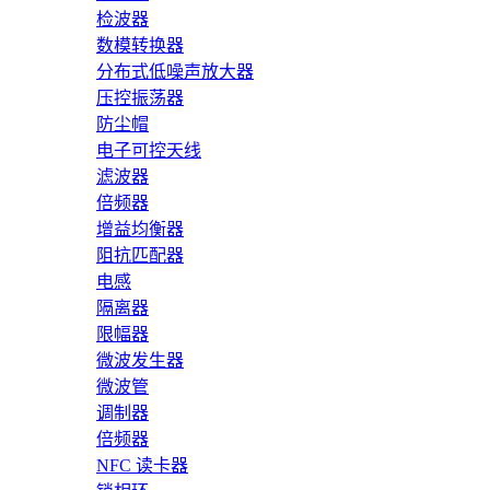
检波器
数模转换器
分布式低噪声放大器
压控振荡器
防尘帽
电子可控天线
滤波器
倍频器
增益均衡器
阻抗匹配器
电感
隔离器
限幅器
微波发生器
微波管
调制器
倍频器
NFC 读卡器