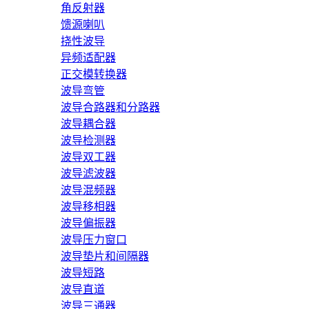
角反射器
馈源喇叭
挠性波导
异频适配器
正交模转换器
波导弯管
波导合路器和分路器
波导耦合器
波导检测器
波导双工器
波导滤波器
波导混频器
波导移相器
波导偏振器
波导压力窗口
波导垫片和间隔器
波导短路
波导直道
波导三通器