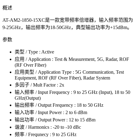
概述
AT-AM2-1850-15XC是一款宽带频率倍增器，输入频率范围为
9-25GHz，输出频率为18-50GHz，典型输出功率为+15dBm。
参数
类型 / Type : Active
应用 / Application : Test & Measurement, 5G, Radar, ROF
(RF Over Fiber)
应用类型 / Application Type : 5G Communication, Test
Equipment, ROF (RF Over Fiber), Radar System
多因子 / Mult Factor : 2x
输入频率 / Input Frequency : 9 to 25 GHz (Input), 18 to 50
GHz(Output)
输出频率 / Output Frequency : 18 to 50 GHz
输入功率 / Input Power : 2 to 6 dBm
输出功率 / Output Power : 12 to 15 dBm
谐波 / Harmonics : -20 to -10 dBc
频率 / Frequnecy : 9 to 25 GHz