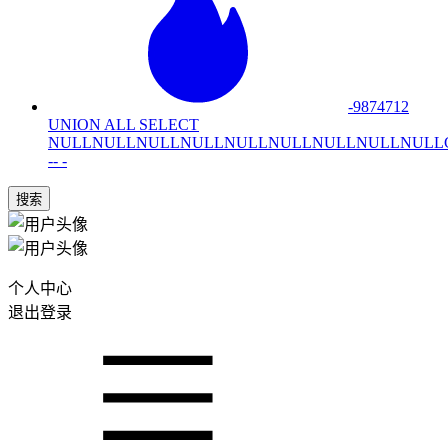
-9874712
UNION ALL SELECT
NULLNULLNULLNULLNULLNULLNULLNULLNULLCONCA
-- -
搜索
个人中心
退出登录