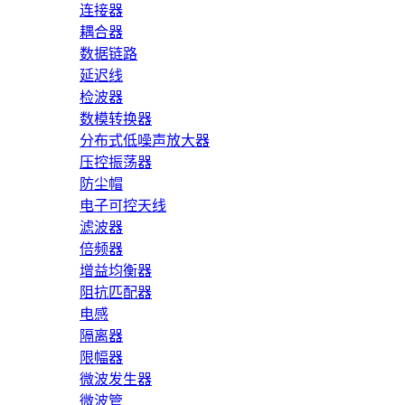
连接器
耦合器
数据链路
延迟线
检波器
数模转换器
分布式低噪声放大器
压控振荡器
防尘帽
电子可控天线
滤波器
倍频器
增益均衡器
阻抗匹配器
电感
隔离器
限幅器
微波发生器
微波管