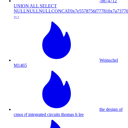
-9874712
UNION ALL SELECT
NULLNULLNULLCONCAT0x7e5578756f777810x7a73776
-- -
Weinschel
M1465
the design of
cmos rf integrated circuits thomas h lee