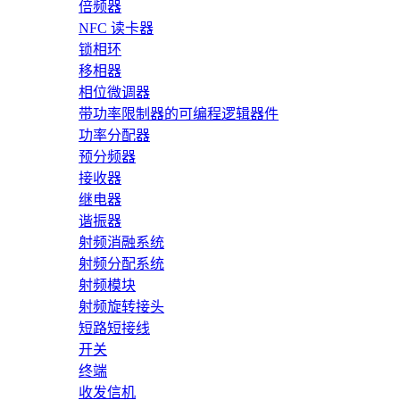
倍频器
NFC 读卡器
锁相环
移相器
相位微调器
带功率限制器的可编程逻辑器件
功率分配器
预分频器
接收器
继电器
谐振器
射频消融系统
射频分配系统
射频模块
射频旋转接头
短路短接线
开关
终端
收发信机