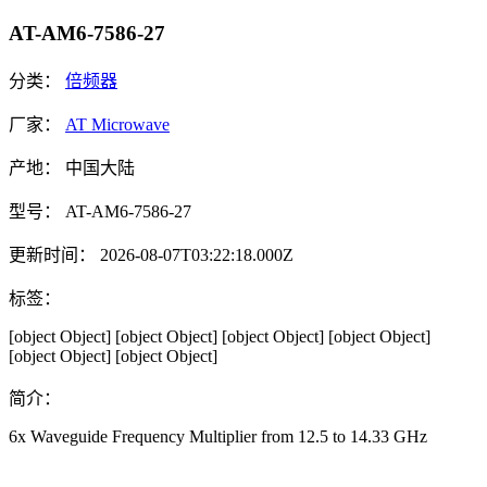
AT-AM6-7586-27
分类：
倍频器
厂家：
AT Microwave
产地：
中国大陆
型号：
AT-AM6-7586-27
更新时间：
2026-08-07T03:22:18.000Z
标签：
[object Object]
[object Object]
[object Object]
[object Object]
[object Object]
[object Object]
简介：
6x Waveguide Frequency Multiplier from 12.5 to 14.33 GHz