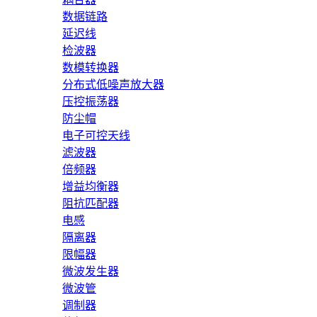
数据链路
延迟线
检波器
数模转换器
分布式低噪声放大器
压控振荡器
防尘帽
电子可控天线
滤波器
倍频器
增益均衡器
阻抗匹配器
电感
隔离器
限幅器
微波发生器
微波管
调制器