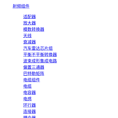
射频组件
适配器
放大器
模数转换器
天线
衰减器
汽车雷达芯片组
平衡不平衡转换器
波束成形集成电路
偏置三通器
巴特勒矩阵
电缆组件
电缆
电容器
电感
环行器
连接器
耦合器