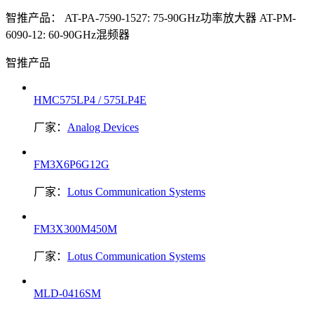
智推产品：
AT-PA-7590-1527: 75-90GHz功率放大器
AT-PM-
6090-12: 60-90GHz混频器
智推产品
HMC575LP4 / 575LP4E
厂家：
Analog Devices
FM3X6P6G12G
厂家：
Lotus Communication Systems
FM3X300M450M
厂家：
Lotus Communication Systems
MLD-0416SM