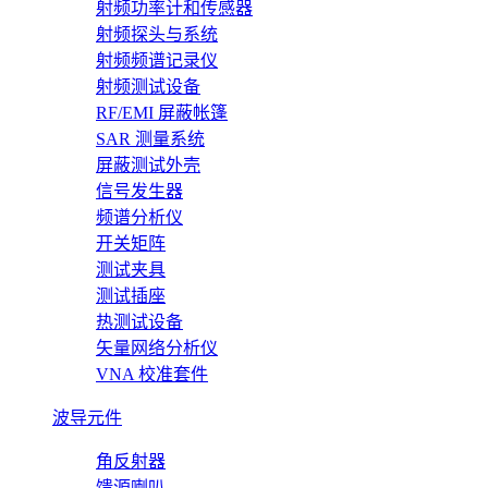
射频功率计和传感器
射频探头与系统
射频频谱记录仪
射频测试设备
RF/EMI 屏蔽帐篷
SAR 测量系统
屏蔽测试外壳
信号发生器
频谱分析仪
开关矩阵
测试夹具
测试插座
热测试设备
矢量网络分析仪
VNA 校准套件
波导元件
角反射器
馈源喇叭