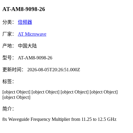
AT-AM8-9098-26
分类：
倍频器
厂家：
AT Microwave
产地：
中国大陆
型号：
AT-AM8-9098-26
更新时间：
2026-08-05T20:26:51.000Z
标签：
[object Object]
[object Object]
[object Object]
[object Object]
[object Object]
简介：
8x Waveguide Frequency Multiplier from 11.25 to 12.5 GHz