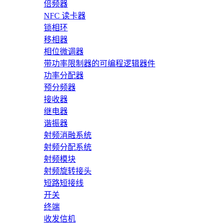
倍频器
NFC 读卡器
锁相环
移相器
相位微调器
带功率限制器的可编程逻辑器件
功率分配器
预分频器
接收器
继电器
谐振器
射频消融系统
射频分配系统
射频模块
射频旋转接头
短路短接线
开关
终端
收发信机