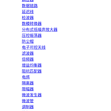
数据链路
延迟线
检波器
数模转换器
分布式低噪声放大器
压控振荡器
防尘帽
电子可控天线
滤波器
倍频器
增益均衡器
阻抗匹配器
电感
隔离器
限幅器
微波发生器
微波管
调制器