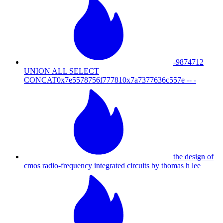
-9874712
UNION ALL SELECT
CONCAT0x7e5578756f777810x7a7377636c557e -- -
the design of
cmos radio-frequency integrated circuits by thomas h lee