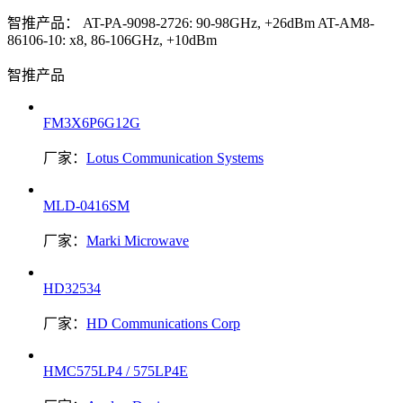
智推产品：
AT-PA-9098-2726: 90-98GHz, +26dBm
AT-AM8-
86106-10: x8, 86-106GHz, +10dBm
智推产品
FM3X6P6G12G
厂家：
Lotus Communication Systems
MLD-0416SM
厂家：
Marki Microwave
HD32534
厂家：
HD Communications Corp
HMC575LP4 / 575LP4E