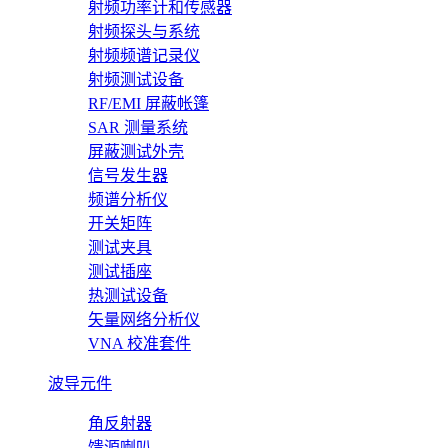
射频功率计和传感器
射频探头与系统
射频频谱记录仪
射频测试设备
RF/EMI 屏蔽帐篷
SAR 测量系统
屏蔽测试外壳
信号发生器
频谱分析仪
开关矩阵
测试夹具
测试插座
热测试设备
矢量网络分析仪
VNA 校准套件
波导元件
角反射器
馈源喇叭