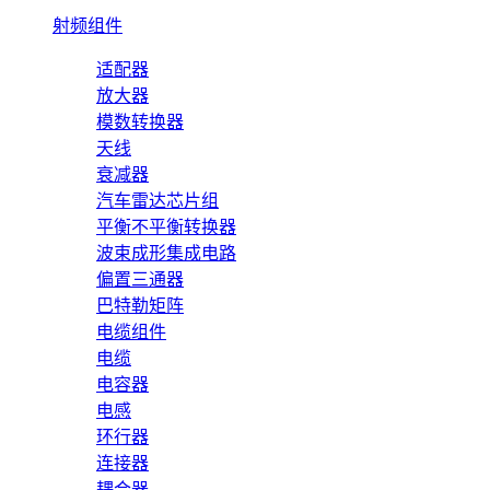
射频组件
适配器
放大器
模数转换器
天线
衰减器
汽车雷达芯片组
平衡不平衡转换器
波束成形集成电路
偏置三通器
巴特勒矩阵
电缆组件
电缆
电容器
电感
环行器
连接器
耦合器