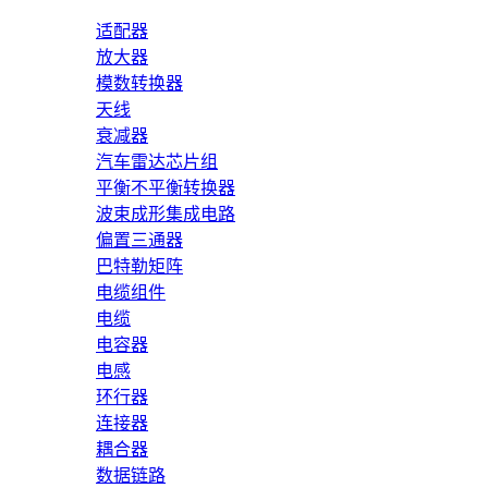
适配器
放大器
模数转换器
天线
衰减器
汽车雷达芯片组
平衡不平衡转换器
波束成形集成电路
偏置三通器
巴特勒矩阵
电缆组件
电缆
电容器
电感
环行器
连接器
耦合器
数据链路