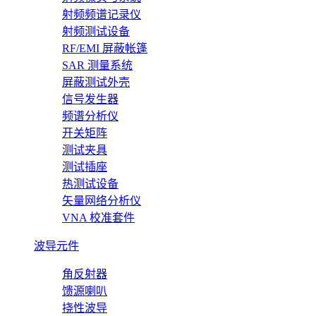
射频频谱记录仪
射频测试设备
RF/EMI 屏蔽帐篷
SAR 测量系统
屏蔽测试外壳
信号发生器
频谱分析仪
开关矩阵
测试夹具
测试插座
热测试设备
矢量网络分析仪
VNA 校准套件
波导元件
角反射器
馈源喇叭
挠性波导