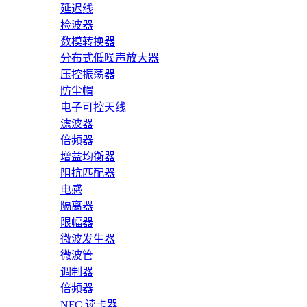
延迟线
检波器
数模转换器
分布式低噪声放大器
压控振荡器
防尘帽
电子可控天线
滤波器
倍频器
增益均衡器
阻抗匹配器
电感
隔离器
限幅器
微波发生器
微波管
调制器
倍频器
NFC 读卡器