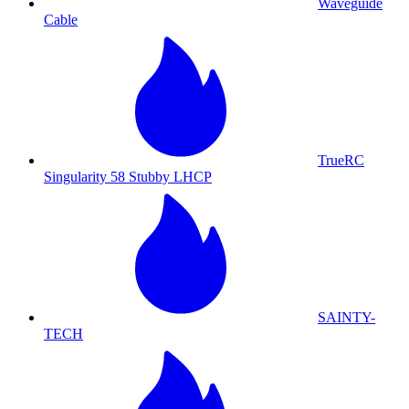
Waveguide
Cable
TrueRC
Singularity 58 Stubby LHCP
SAINTY-
TECH