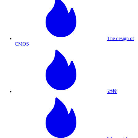
The design of
CMOS
对数