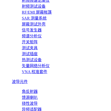
射频频谱记录仪
射频测试设备
RF/EMI 屏蔽帐篷
SAR 测量系统
屏蔽测试外壳
信号发生器
频谱分析仪
开关矩阵
测试夹具
测试插座
热测试设备
矢量网络分析仪
VNA 校准套件
波导元件
角反射器
馈源喇叭
挠性波导
异频适配器