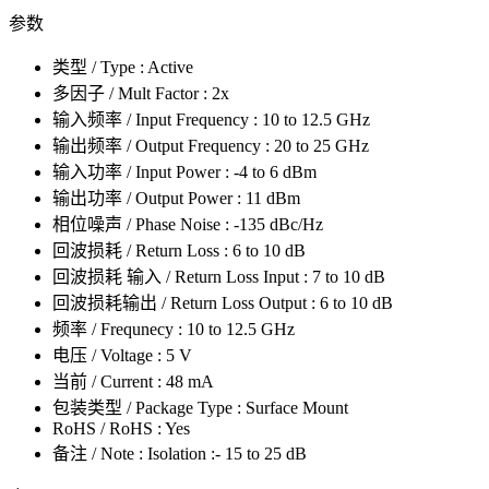
参数
类型 / Type : Active
多因子 / Mult Factor : 2x
输入频率 / Input Frequency : 10 to 12.5 GHz
输出频率 / Output Frequency : 20 to 25 GHz
输入功率 / Input Power : -4 to 6 dBm
输出功率 / Output Power : 11 dBm
相位噪声 / Phase Noise : -135 dBc/Hz
回波损耗 / Return Loss : 6 to 10 dB
回波损耗 输入 / Return Loss Input : 7 to 10 dB
回波损耗输出 / Return Loss Output : 6 to 10 dB
频率 / Frequnecy : 10 to 12.5 GHz
电压 / Voltage : 5 V
当前 / Current : 48 mA
包装类型 / Package Type : Surface Mount
RoHS / RoHS : Yes
备注 / Note : Isolation :- 15 to 25 dB