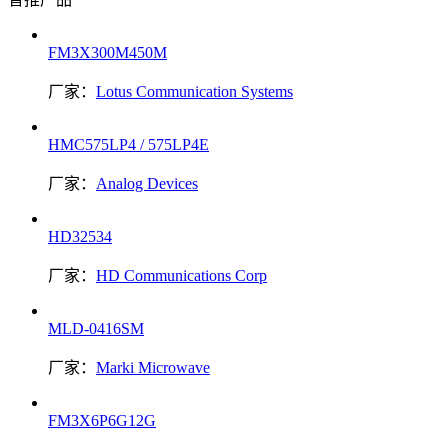
FM3X300M450M
厂家：
Lotus Communication Systems
HMC575LP4 / 575LP4E
厂家：
Analog Devices
HD32534
厂家：
HD Communications Corp
MLD-0416SM
厂家：
Marki Microwave
FM3X6P6G12G