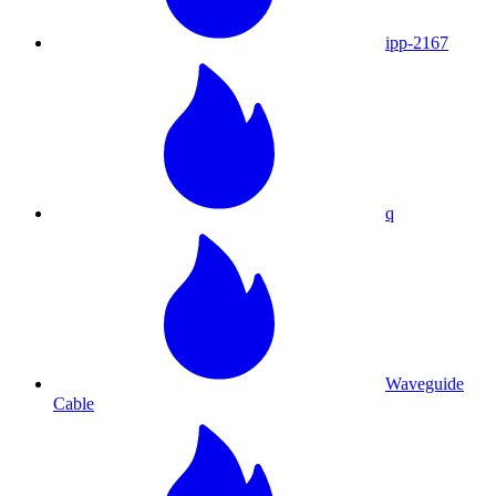
ipp-2167
q
Waveguide
Cable