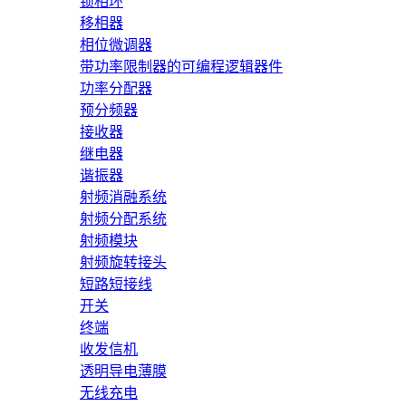
锁相环
移相器
相位微调器
带功率限制器的可编程逻辑器件
功率分配器
预分频器
接收器
继电器
谐振器
射频消融系统
射频分配系统
射频模块
射频旋转接头
短路短接线
开关
终端
收发信机
透明导电薄膜
无线充电