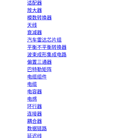
适配器
放大器
模数转换器
天线
衰减器
汽车雷达芯片组
平衡不平衡转换器
波束成形集成电路
偏置三通器
巴特勒矩阵
电缆组件
电缆
电容器
电感
环行器
连接器
耦合器
数据链路
延迟线