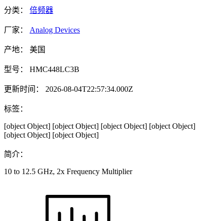
分类：
倍频器
厂家：
Analog Devices
产地：
美国
型号：
HMC448LC3B
更新时间：
2026-08-04T22:57:34.000Z
标签：
[object Object]
[object Object]
[object Object]
[object Object]
[object Object]
[object Object]
简介：
10 to 12.5 GHz, 2x Frequency Multiplier