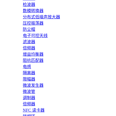
检波器
数模转换器
分布式低噪声放大器
压控振荡器
防尘帽
电子可控天线
滤波器
倍频器
增益均衡器
阻抗匹配器
电感
隔离器
限幅器
微波发生器
微波管
调制器
倍频器
NFC 读卡器