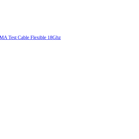
MA Test Cable Flexible 18Ghz