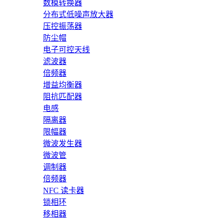
数模转换器
分布式低噪声放大器
压控振荡器
防尘帽
电子可控天线
滤波器
倍频器
增益均衡器
阻抗匹配器
电感
隔离器
限幅器
微波发生器
微波管
调制器
倍频器
NFC 读卡器
锁相环
移相器