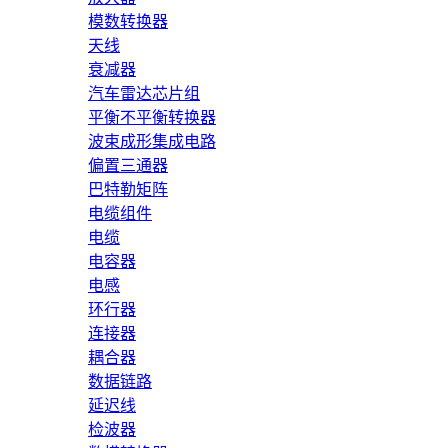
模数转换器
天线
衰减器
汽车雷达芯片组
平衡不平衡转换器
波束成形集成电路
偏置三通器
巴特勒矩阵
电缆组件
电缆
电容器
电感
环行器
连接器
耦合器
数据链路
延迟线
检波器