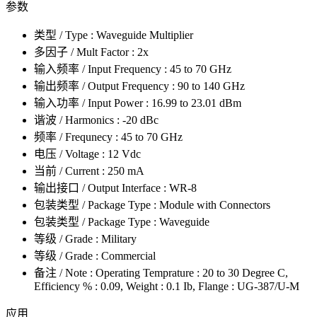
参数
类型 / Type : Waveguide Multiplier
多因子 / Mult Factor : 2x
输入频率 / Input Frequency : 45 to 70 GHz
输出频率 / Output Frequency : 90 to 140 GHz
输入功率 / Input Power : 16.99 to 23.01 dBm
谐波 / Harmonics : -20 dBc
频率 / Frequnecy : 45 to 70 GHz
电压 / Voltage : 12 Vdc
当前 / Current : 250 mA
输出接口 / Output Interface : WR-8
包装类型 / Package Type : Module with Connectors
包装类型 / Package Type : Waveguide
等级 / Grade : Military
等级 / Grade : Commercial
备注 / Note : Operating Temprature : 20 to 30 Degree C,
Efficiency % : 0.09, Weight : 0.1 Ib, Flange : UG-387/U-M
应用