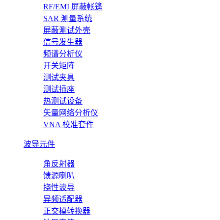
RF/EMI 屏蔽帐篷
SAR 测量系统
屏蔽测试外壳
信号发生器
频谱分析仪
开关矩阵
测试夹具
测试插座
热测试设备
矢量网络分析仪
VNA 校准套件
波导元件
角反射器
馈源喇叭
挠性波导
异频适配器
正交模转换器