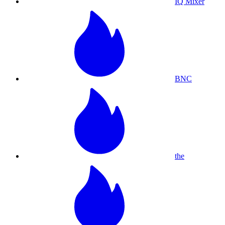
IQ Mixer
BNC
the