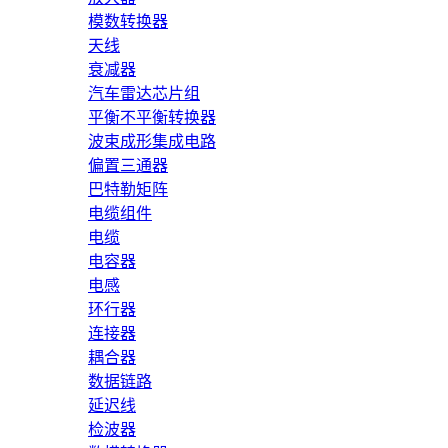
模数转换器
天线
衰减器
汽车雷达芯片组
平衡不平衡转换器
波束成形集成电路
偏置三通器
巴特勒矩阵
电缆组件
电缆
电容器
电感
环行器
连接器
耦合器
数据链路
延迟线
检波器