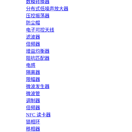
数模转换器
分布式低噪声放大器
压控振荡器
防尘帽
电子可控天线
滤波器
倍频器
增益均衡器
阻抗匹配器
电感
隔离器
限幅器
微波发生器
微波管
调制器
倍频器
NFC 读卡器
锁相环
移相器