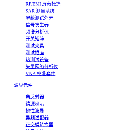
RF/EMI 屏蔽帐篷
SAR 测量系统
屏蔽测试外壳
信号发生器
频谱分析仪
开关矩阵
测试夹具
测试插座
热测试设备
矢量网络分析仪
VNA 校准套件
波导元件
角反射器
馈源喇叭
挠性波导
异频适配器
正交模转换器