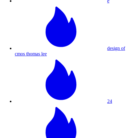
e
design of
cmos thomas lee
24