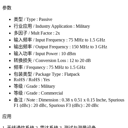
参数
类型 / Type : Passive
行业应用 / Industry Application : Military
多因子 / Mult Factor : 2x
输入频率 / Input Frequency : 75 MHz to 1.5 GHz
输出频率 / Output Frequency : 150 MHz to 3 GHz
输入功率 / Input Power : 10 dBm
转换损失 / Conversion Loss : 12 to 20 dB
频率 / Frequnecy : 75 MHz to 1.5 GHz
包装类型 / Package Type : Flatpack
RoHS / RoHS : Yes
等级 / Grade : Military
等级 / Grade : Commercial
备注 / Note : Dimension : 0.38 x 0.51 x 0.15 Inche, Spurious
F1 (dBc) : 20 dBc, Spurious F3 (dBc) : 20 dBc
应用
1. 无线通信系统 2. 雷达系统 3. 测试与测量设备