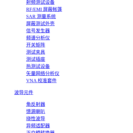
射频测试设备
RF/EMI 屏蔽帐篷
SAR 测量系统
屏蔽测试外壳
信号发生器
频谱分析仪
开关矩阵
测试夹具
测试插座
热测试设备
矢量网络分析仪
VNA 校准套件
波导元件
角反射器
馈源喇叭
挠性波导
异频适配器
正交模转换器