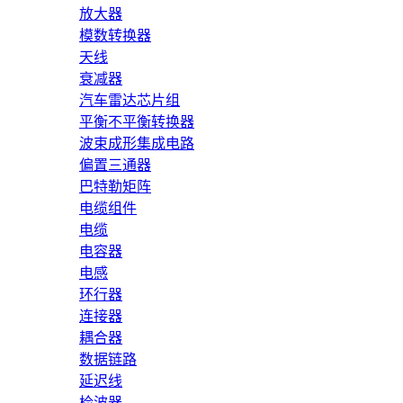
放大器
模数转换器
天线
衰减器
汽车雷达芯片组
平衡不平衡转换器
波束成形集成电路
偏置三通器
巴特勒矩阵
电缆组件
电缆
电容器
电感
环行器
连接器
耦合器
数据链路
延迟线
检波器