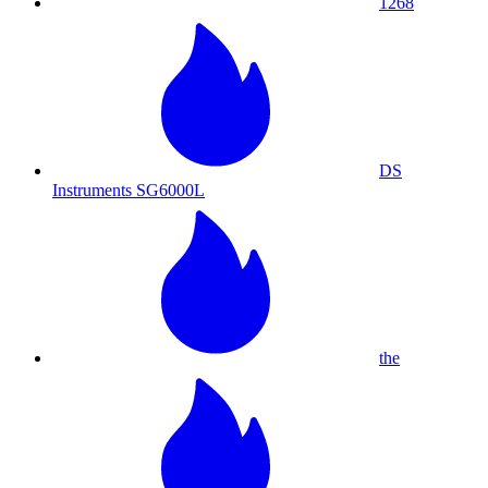
1268
DS
Instruments SG6000L
the