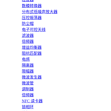
数模转换器
分布式低噪声放大器
压控振荡器
防尘帽
电子可控天线
滤波器
倍频器
增益均衡器
阻抗匹配器
电感
隔离器
限幅器
微波发生器
微波管
调制器
倍频器
NFC 读卡器
锁相环