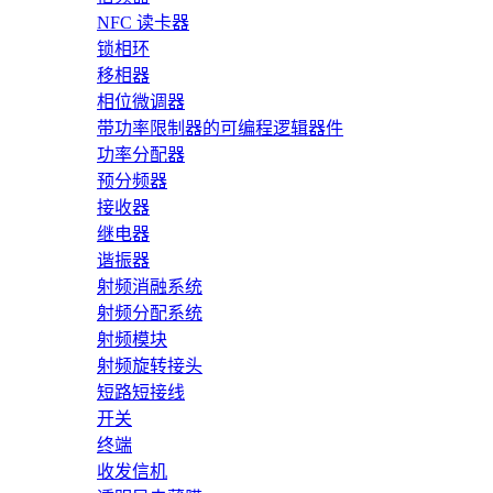
NFC 读卡器
锁相环
移相器
相位微调器
带功率限制器的可编程逻辑器件
功率分配器
预分频器
接收器
继电器
谐振器
射频消融系统
射频分配系统
射频模块
射频旋转接头
短路短接线
开关
终端
收发信机