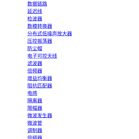
数据链路
延迟线
检波器
数模转换器
分布式低噪声放大器
压控振荡器
防尘帽
电子可控天线
滤波器
倍频器
增益均衡器
阻抗匹配器
电感
隔离器
限幅器
微波发生器
微波管
调制器
倍频器