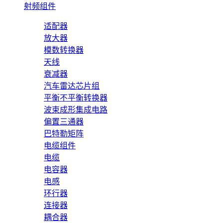
射频组件
适配器
放大器
模数转换器
天线
衰减器
汽车雷达芯片组
平衡不平衡转换器
波束成形集成电路
偏置三通器
巴特勒矩阵
电缆组件
电缆
电容器
电感
环行器
连接器
耦合器