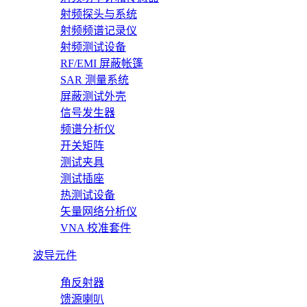
射频探头与系统
射频频谱记录仪
射频测试设备
RF/EMI 屏蔽帐篷
SAR 测量系统
屏蔽测试外壳
信号发生器
频谱分析仪
开关矩阵
测试夹具
测试插座
热测试设备
矢量网络分析仪
VNA 校准套件
波导元件
角反射器
馈源喇叭