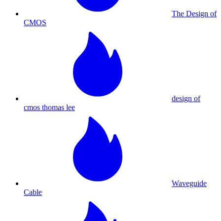
The Design of
CMOS
design of
cmos thomas lee
Waveguide
Cable