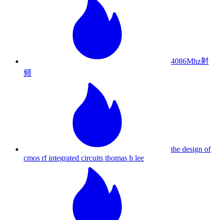
4086Mhz射
频
the design of
cmos rf integrated circuits thomas h lee