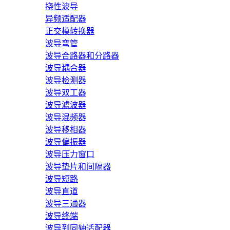
挠性波导
异频适配器
正交模转换器
波导弯管
波导合路器和分路器
波导耦合器
波导检测器
波导双工器
波导滤波器
波导混频器
波导移相器
波导偏振器
波导压力窗口
波导垫片和间隔器
波导短路
波导直道
波导三通器
波导终端
波导到同轴适配器