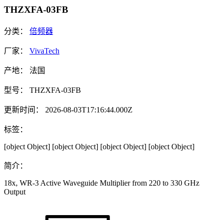
THZXFA-03FB
分类：
倍频器
厂家：
VivaTech
产地：
法国
型号：
THZXFA-03FB
更新时间：
2026-08-03T17:16:44.000Z
标签：
[object Object]
[object Object]
[object Object]
[object Object]
简介：
18x, WR-3 Active Waveguide Multiplier from 220 to 330 GHz
Output