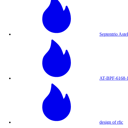
Septentrio As
AT-BPF-6168-
design of rfic