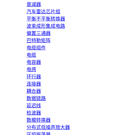
衰减器
汽车雷达芯片组
平衡不平衡转换器
波束成形集成电路
偏置三通器
巴特勒矩阵
电缆组件
电缆
电容器
电感
环行器
连接器
耦合器
数据链路
延迟线
检波器
数模转换器
分布式低噪声放大器
压控振荡器