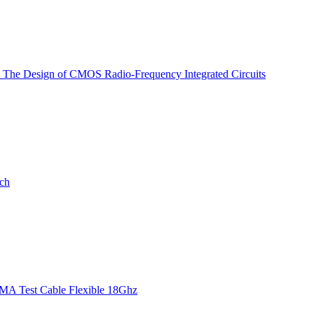
l The Design of CMOS Radio-Frequency Integrated Circuits
ch
MA Test Cable Flexible 18Ghz