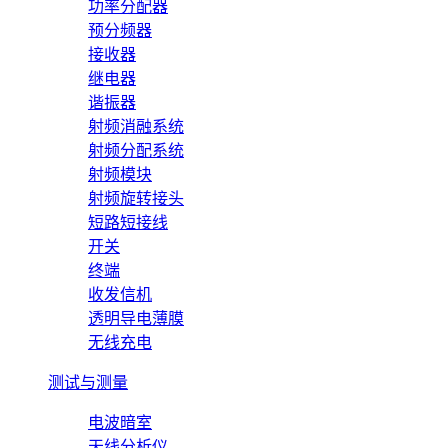
功率分配器
预分频器
接收器
继电器
谐振器
射频消融系统
射频分配系统
射频模块
射频旋转接头
短路短接线
开关
终端
收发信机
透明导电薄膜
无线充电
测试与测量
电波暗室
天线分析仪