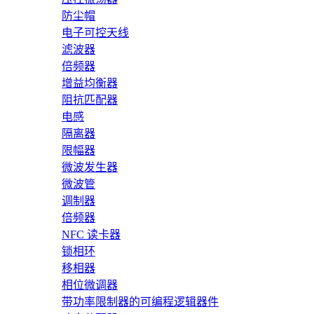
防尘帽
电子可控天线
滤波器
倍频器
增益均衡器
阻抗匹配器
电感
隔离器
限幅器
微波发生器
微波管
调制器
倍频器
NFC 读卡器
锁相环
移相器
相位微调器
带功率限制器的可编程逻辑器件