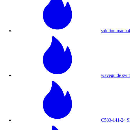
solution manua
waveguide swit
C583-141-24 S