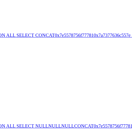
ON ALL SELECT CONCAT0x7e5578756f777810x7a7377636c557e -
ION ALL SELECT NULLNULLNULLCONCAT0x7e5578756f777810x