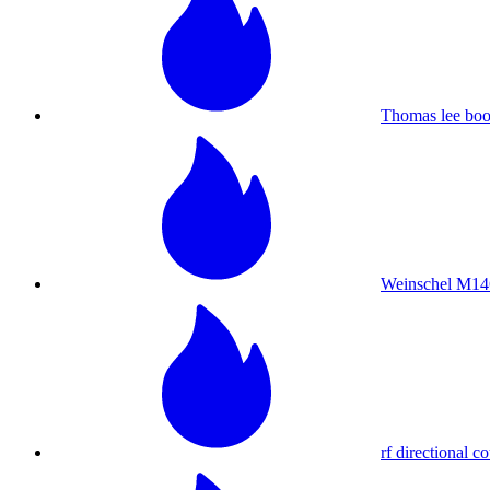
Thomas lee bo
Weinschel M14
rf directional c