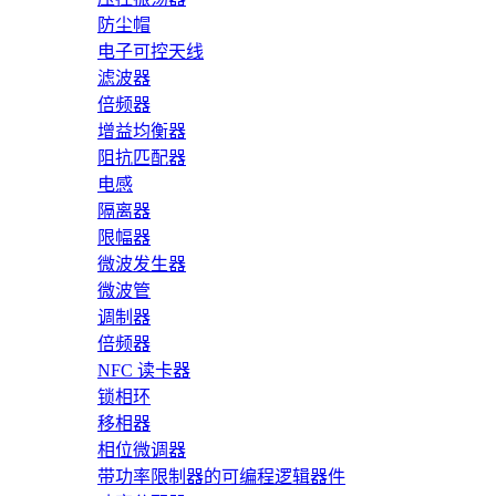
防尘帽
电子可控天线
滤波器
倍频器
增益均衡器
阻抗匹配器
电感
隔离器
限幅器
微波发生器
微波管
调制器
倍频器
NFC 读卡器
锁相环
移相器
相位微调器
带功率限制器的可编程逻辑器件