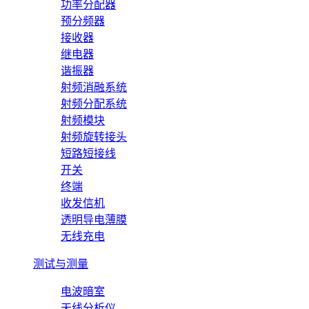
功率分配器
预分频器
接收器
继电器
谐振器
射频消融系统
射频分配系统
射频模块
射频旋转接头
短路短接线
开关
终端
收发信机
透明导电薄膜
无线充电
测试与测量
电波暗室
天线分析仪