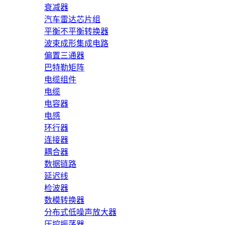
衰减器
汽车雷达芯片组
平衡不平衡转换器
波束成形集成电路
偏置三通器
巴特勒矩阵
电缆组件
电缆
电容器
电感
环行器
连接器
耦合器
数据链路
延迟线
检波器
数模转换器
分布式低噪声放大器
压控振荡器