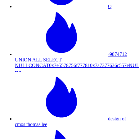
Q
-9874712
UNION ALL SELECT
NULLCONCAT0x7e5578756f777810x7a7377636c557
-- -
design of
cmos thomas lee