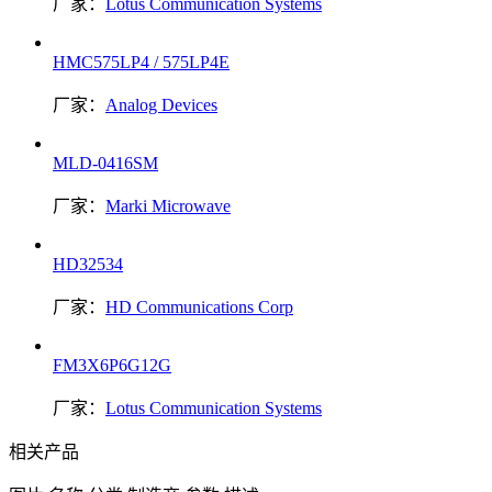
厂家：
Lotus Communication Systems
HMC575LP4 / 575LP4E
厂家：
Analog Devices
MLD-0416SM
厂家：
Marki Microwave
HD32534
厂家：
HD Communications Corp
FM3X6P6G12G
厂家：
Lotus Communication Systems
相关产品