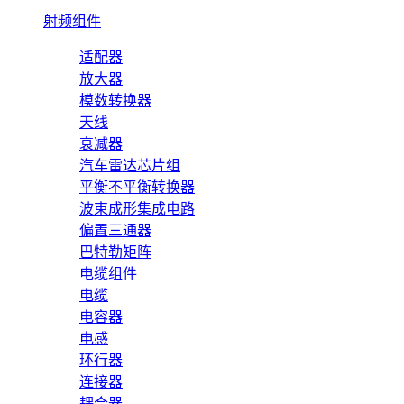
射频组件
适配器
放大器
模数转换器
天线
衰减器
汽车雷达芯片组
平衡不平衡转换器
波束成形集成电路
偏置三通器
巴特勒矩阵
电缆组件
电缆
电容器
电感
环行器
连接器
耦合器