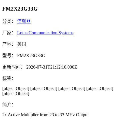
FM2X23G33G
分类：
倍频器
厂家：
Lotus Communication Systems
产地：
美国
型号：
FM2X23G33G
更新时间：
2026-07-31T21:12:10.000Z
标签：
[object Object]
[object Object]
[object Object]
[object Object]
[object Object]
简介：
2x Active Multiplier from 23 to 33 MHz Output