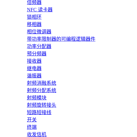
倍频器
NFC 读卡器
锁相环
移相器
相位微调器
带功率限制器的可编程逻辑器件
功率分配器
预分频器
接收器
继电器
谐振器
射频消融系统
射频分配系统
射频模块
射频旋转接头
短路短接线
开关
终端
收发信机