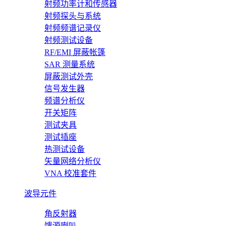
射频功率计和传感器
射频探头与系统
射频频谱记录仪
射频测试设备
RF/EMI 屏蔽帐篷
SAR 测量系统
屏蔽测试外壳
信号发生器
频谱分析仪
开关矩阵
测试夹具
测试插座
热测试设备
矢量网络分析仪
VNA 校准套件
波导元件
角反射器
馈源喇叭