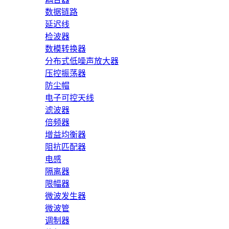
数据链路
延迟线
检波器
数模转换器
分布式低噪声放大器
压控振荡器
防尘帽
电子可控天线
滤波器
倍频器
增益均衡器
阻抗匹配器
电感
隔离器
限幅器
微波发生器
微波管
调制器