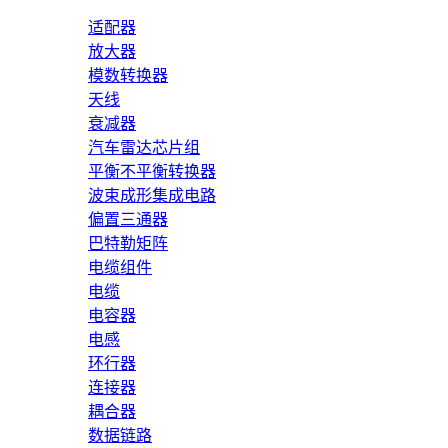
适配器
放大器
模数转换器
天线
衰减器
汽车雷达芯片组
平衡不平衡转换器
波束成形集成电路
偏置三通器
巴特勒矩阵
电缆组件
电缆
电容器
电感
环行器
连接器
耦合器
数据链路