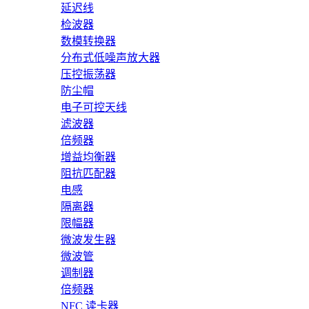
延迟线
检波器
数模转换器
分布式低噪声放大器
压控振荡器
防尘帽
电子可控天线
滤波器
倍频器
增益均衡器
阻抗匹配器
电感
隔离器
限幅器
微波发生器
微波管
调制器
倍频器
NFC 读卡器