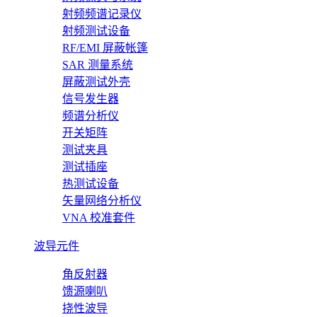
射频频谱记录仪
射频测试设备
RF/EMI 屏蔽帐篷
SAR 测量系统
屏蔽测试外壳
信号发生器
频谱分析仪
开关矩阵
测试夹具
测试插座
热测试设备
矢量网络分析仪
VNA 校准套件
波导元件
角反射器
馈源喇叭
挠性波导