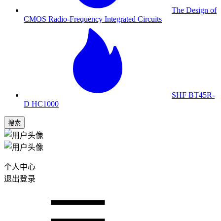
The Design of
CMOS Radio-Frequency Integrated Circuits
SHF BT45R-
D HC1000
搜索
个人中心
退出登录