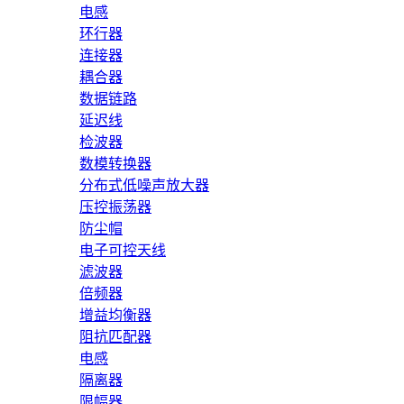
电感
环行器
连接器
耦合器
数据链路
延迟线
检波器
数模转换器
分布式低噪声放大器
压控振荡器
防尘帽
电子可控天线
滤波器
倍频器
增益均衡器
阻抗匹配器
电感
隔离器
限幅器