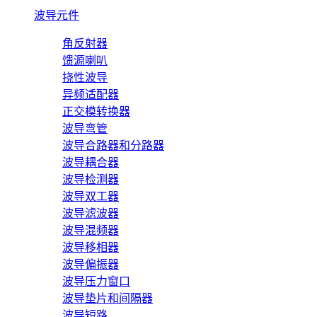
波导元件
角反射器
馈源喇叭
挠性波导
异频适配器
正交模转换器
波导弯管
波导合路器和分路器
波导耦合器
波导检测器
波导双工器
波导滤波器
波导混频器
波导移相器
波导偏振器
波导压力窗口
波导垫片和间隔器
波导短路