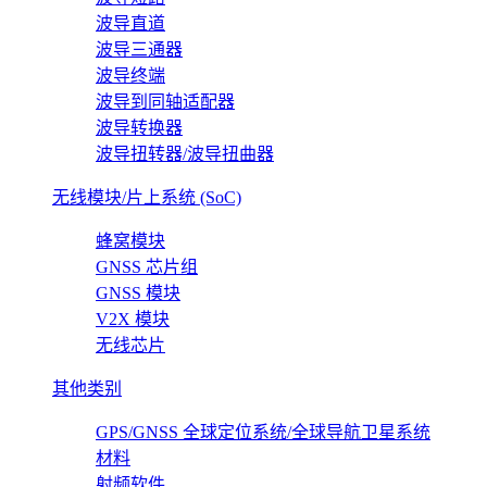
波导直道
波导三通器
波导终端
波导到同轴适配器
波导转换器
波导扭转器/波导扭曲器
无线模块/片上系统 (SoC)
蜂窝模块
GNSS 芯片组
GNSS 模块
V2X 模块
无线芯片
其他类别
GPS/GNSS 全球定位系统/全球导航卫星系统
材料
射频软件