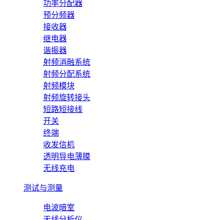
功率分配器
预分频器
接收器
继电器
谐振器
射频消融系统
射频分配系统
射频模块
射频旋转接头
短路短接线
开关
终端
收发信机
透明导电薄膜
无线充电
测试与测量
电波暗室
天线分析仪