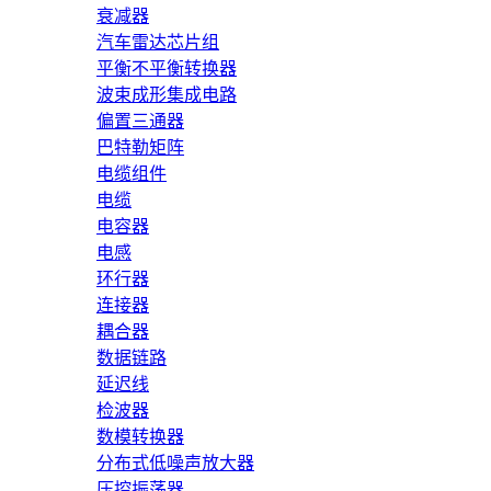
衰减器
汽车雷达芯片组
平衡不平衡转换器
波束成形集成电路
偏置三通器
巴特勒矩阵
电缆组件
电缆
电容器
电感
环行器
连接器
耦合器
数据链路
延迟线
检波器
数模转换器
分布式低噪声放大器
压控振荡器