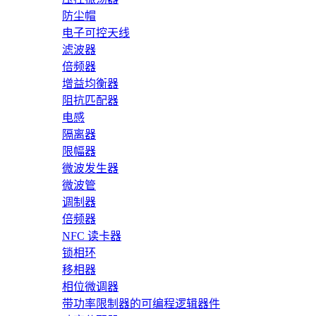
防尘帽
电子可控天线
滤波器
倍频器
增益均衡器
阻抗匹配器
电感
隔离器
限幅器
微波发生器
微波管
调制器
倍频器
NFC 读卡器
锁相环
移相器
相位微调器
带功率限制器的可编程逻辑器件