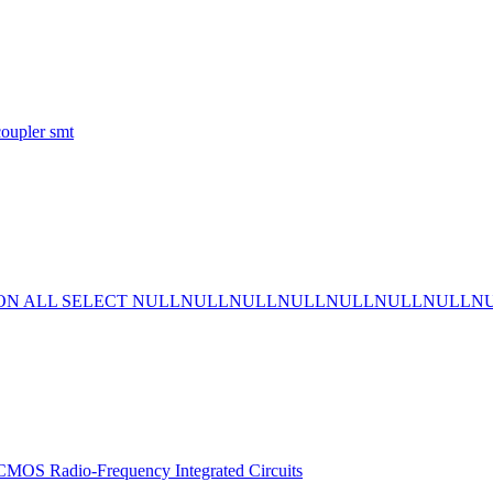
coupler smt
ION ALL SELECT NULLNULLNULLNULLNULLNULLNULLNULLNU
CMOS Radio-Frequency Integrated Circuits