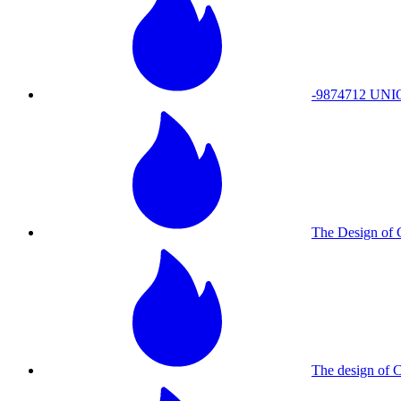
-9874712 UNI
The Design o
The design of