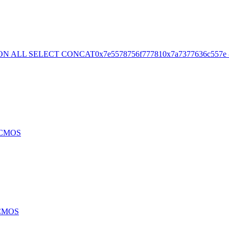
ON ALL SELECT CONCAT0x7e5578756f777810x7a7377636c557e -
f CMOS
 CMOS