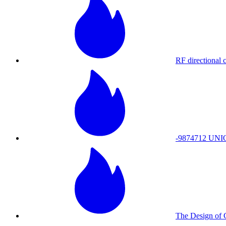
RF directional 
-9874712 UN
The Design of 