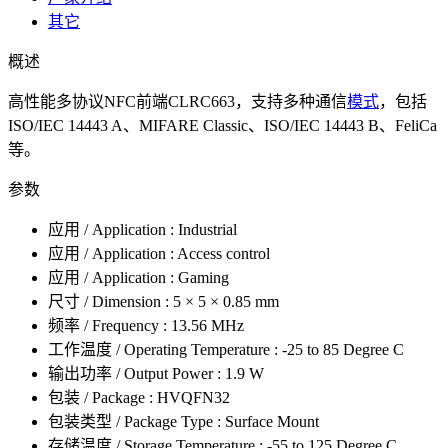
其它
概述
高性能多协议NFC前端CLRC663，支持多种通信
模式
，包括
ISO/IEC 14443 A、MIFARE Classic、ISO/IEC 14443 B、FeliCa
等。
参数
应用 / Application : Industrial
应用 / Application : Access control
应用 / Application : Gaming
尺寸 / Dimension : 5 × 5 × 0.85 mm
频率 / Frequency : 13.56 MHz
工作温度 / Operating Temperature : -25 to 85 Degree C
输出功率 / Output Power : 1.9 W
包装 / Package : HVQFN32
包装类型 / Package Type : Surface Mount
存储温度 / Storage Temperature : -55 to 125 Degree C