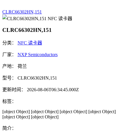
CLRC66302HN,151
CLRC66302HN,151
分类：
NFC 读卡器
厂家：
NXP Semiconductors
产地：
荷兰
型号：
CLRC66302HN,151
更新时间：
2026-08-06T06:34:45.000Z
标签：
[object Object]
[object Object]
[object Object]
[object Object]
[object Object]
[object Object]
简介：