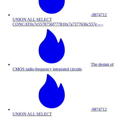
-9874712
UNION ALL SELECT
CONCAT0x7e5578756f777810x7a7377636c557e -- -
The design of
CMOS radio-frequency integrated circuits
-9874712
UNION ALL SELECT