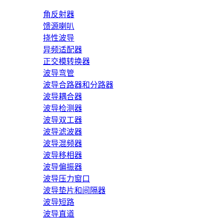
角反射器
馈源喇叭
挠性波导
异频适配器
正交模转换器
波导弯管
波导合路器和分路器
波导耦合器
波导检测器
波导双工器
波导滤波器
波导混频器
波导移相器
波导偏振器
波导压力窗口
波导垫片和间隔器
波导短路
波导直道