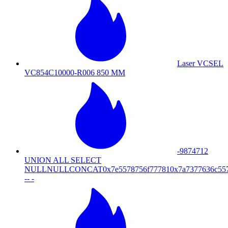
Laser VCSEL
VC854C10000-R006 850 MM
-9874712
UNION ALL SELECT
NULLNULLCONCAT0x7e5578756f777810x7a7377636c5
-- -