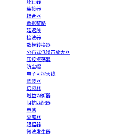
环行器
连接器
耦合器
数据链路
延迟线
检波器
数模转换器
分布式低噪声放大器
压控振荡器
防尘帽
电子可控天线
滤波器
倍频器
增益均衡器
阻抗匹配器
电感
隔离器
限幅器
微波发生器