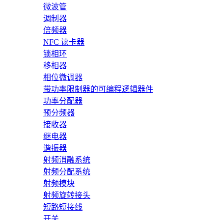
微波管
调制器
倍频器
NFC 读卡器
锁相环
移相器
相位微调器
带功率限制器的可编程逻辑器件
功率分配器
预分频器
接收器
继电器
谐振器
射频消融系统
射频分配系统
射频模块
射频旋转接头
短路短接线
开关