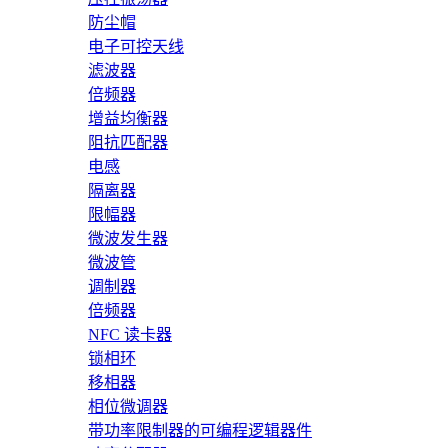
防尘帽
电子可控天线
滤波器
倍频器
增益均衡器
阻抗匹配器
电感
隔离器
限幅器
微波发生器
微波管
调制器
倍频器
NFC 读卡器
锁相环
移相器
相位微调器
带功率限制器的可编程逻辑器件