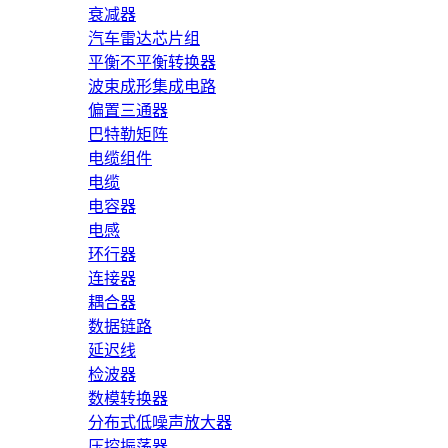
衰减器
汽车雷达芯片组
平衡不平衡转换器
波束成形集成电路
偏置三通器
巴特勒矩阵
电缆组件
电缆
电容器
电感
环行器
连接器
耦合器
数据链路
延迟线
检波器
数模转换器
分布式低噪声放大器
压控振荡器