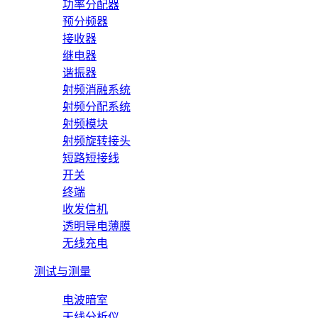
功率分配器
预分频器
接收器
继电器
谐振器
射频消融系统
射频分配系统
射频模块
射频旋转接头
短路短接线
开关
终端
收发信机
透明导电薄膜
无线充电
测试与测量
电波暗室
天线分析仪