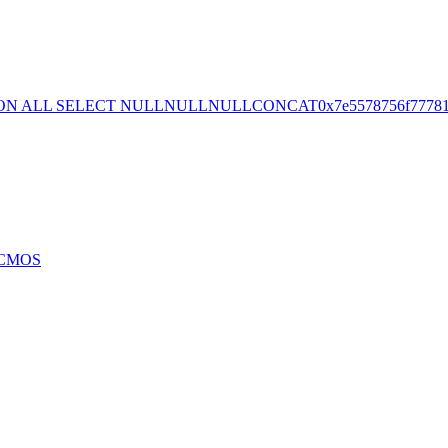
ION ALL SELECT NULLNULLNULLCONCAT0x7e5578756f777810x
f CMOS