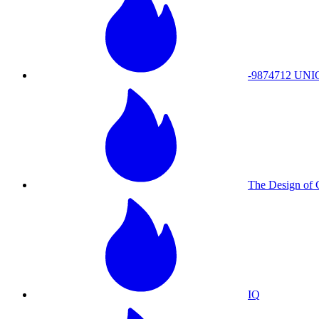
-9874712 UN
The Design o
IQ