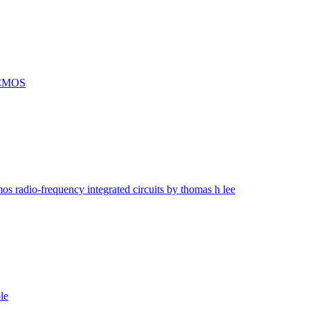
 CMOS
mos radio-frequency integrated circuits by thomas h lee
le