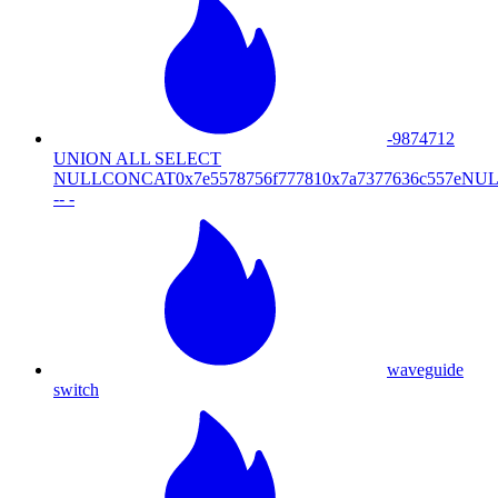
-9874712
UNION ALL SELECT
NULLCONCAT0x7e5578756f777810x7a7377636c557
-- -
waveguide
switch