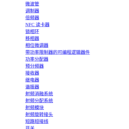
微波管
调制器
倍频器
NFC 读卡器
锁相环
移相器
相位微调器
带功率限制器的可编程逻辑器件
功率分配器
预分频器
接收器
继电器
谐振器
射频消融系统
射频分配系统
射频模块
射频旋转接头
短路短接线
开关