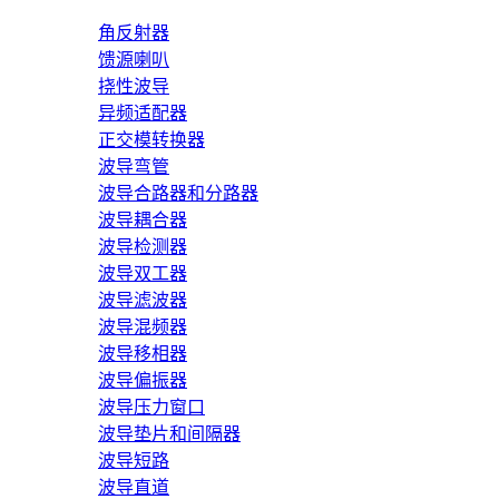
角反射器
馈源喇叭
挠性波导
异频适配器
正交模转换器
波导弯管
波导合路器和分路器
波导耦合器
波导检测器
波导双工器
波导滤波器
波导混频器
波导移相器
波导偏振器
波导压力窗口
波导垫片和间隔器
波导短路
波导直道