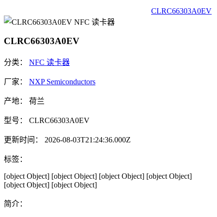
CLRC66303A0EV
CLRC66303A0EV
分类：
NFC 读卡器
厂家：
NXP Semiconductors
产地：
荷兰
型号：
CLRC66303A0EV
更新时间：
2026-08-03T21:24:36.000Z
标签：
[object Object]
[object Object]
[object Object]
[object Object]
[object Object]
[object Object]
简介：