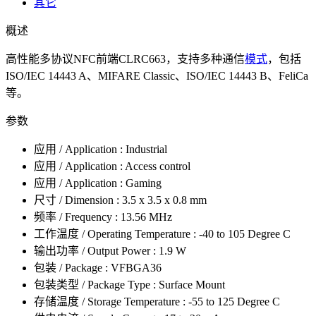
其它
概述
高性能多协议NFC前端CLRC663，支持多种通信
模式
，包括
ISO/IEC 14443 A、MIFARE Classic、ISO/IEC 14443 B、FeliCa
等。
参数
应用 / Application : Industrial
应用 / Application : Access control
应用 / Application : Gaming
尺寸 / Dimension : 3.5 x 3.5 x 0.8 mm
频率 / Frequency : 13.56 MHz
工作温度 / Operating Temperature : -40 to 105 Degree C
输出功率 / Output Power : 1.9 W
包装 / Package : VFBGA36
包装类型 / Package Type : Surface Mount
存储温度 / Storage Temperature : -55 to 125 Degree C