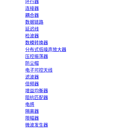
环行器
连接器
耦合器
数据链路
延迟线
检波器
数模转换器
分布式低噪声放大器
压控振荡器
防尘帽
电子可控天线
滤波器
倍频器
增益均衡器
阻抗匹配器
电感
隔离器
限幅器
微波发生器