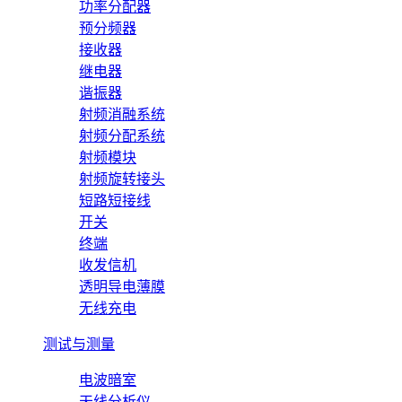
功率分配器
预分频器
接收器
继电器
谐振器
射频消融系统
射频分配系统
射频模块
射频旋转接头
短路短接线
开关
终端
收发信机
透明导电薄膜
无线充电
测试与测量
电波暗室
天线分析仪