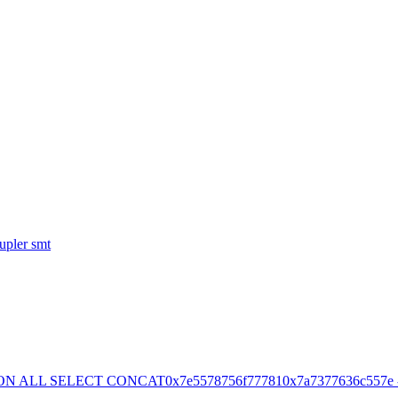
oupler smt
ON ALL SELECT CONCAT0x7e5578756f777810x7a7377636c557e -