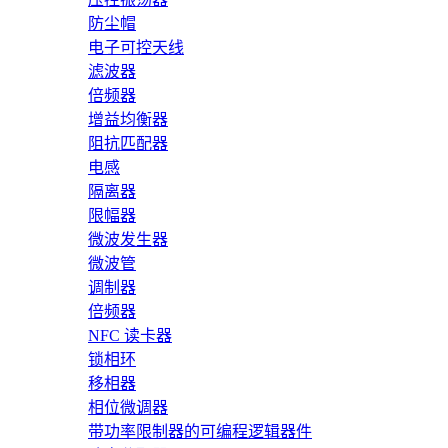
防尘帽
电子可控天线
滤波器
倍频器
增益均衡器
阻抗匹配器
电感
隔离器
限幅器
微波发生器
微波管
调制器
倍频器
NFC 读卡器
锁相环
移相器
相位微调器
带功率限制器的可编程逻辑器件