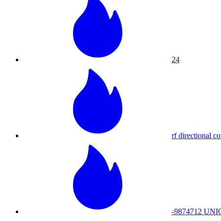
24
rf directional c
-9874712 UNI