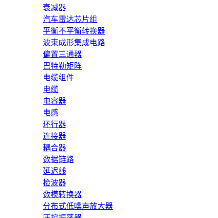
衰减器
汽车雷达芯片组
平衡不平衡转换器
波束成形集成电路
偏置三通器
巴特勒矩阵
电缆组件
电缆
电容器
电感
环行器
连接器
耦合器
数据链路
延迟线
检波器
数模转换器
分布式低噪声放大器
压控振荡器