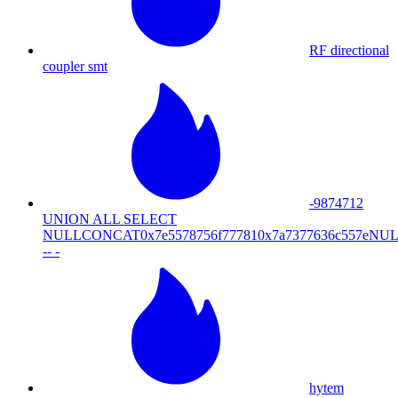
RF directional
coupler smt
-9874712
UNION ALL SELECT
NULLCONCAT0x7e5578756f777810x7a7377636c557
-- -
hytem