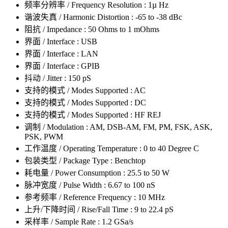
频率分辨率 / Frequency Resolution : 1µ Hz
谐波失真 / Harmonic Distortion : -65 to -38 dBc
阻抗 / Impedance : 50 Ohms to 1 mOhms
界面 / Interface : USB
界面 / Interface : LAN
界面 / Interface : GPIB
抖动 / Jitter : 150 pS
支持的模式 / Modes Supported : AC
支持的模式 / Modes Supported : DC
支持的模式 / Modes Supported : HF REJ
调制 / Modulation : AM, DSB-AM, FM, PM, FSK, ASK,
PSK, PWM
工作温度 / Operating Temperature : 0 to 40 Degree C
包装类型 / Package Type : Benchtop
耗电量 / Power Consumption : 25.5 to 50 W
脉冲宽度 / Pulse Width : 6.67 to 100 nS
参考频率 / Reference Frequency : 10 MHz
上升/下降时间 / Rise/Fall Time : 9 to 22.4 pS
采样率 / Sample Rate : 1.2 GSa/s