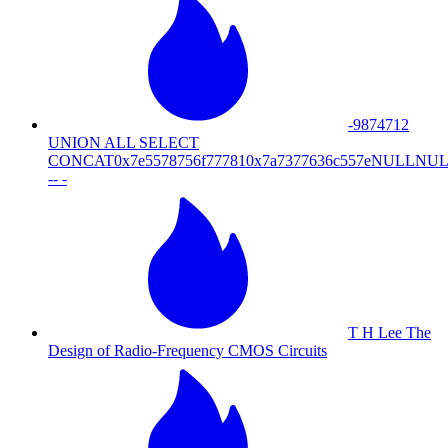
-9874712
UNION ALL SELECT
CONCAT0x7e5578756f777810x7a7377636c557eNUL
-- -
T H Lee The
Design of Radio-Frequency CMOS Circuits