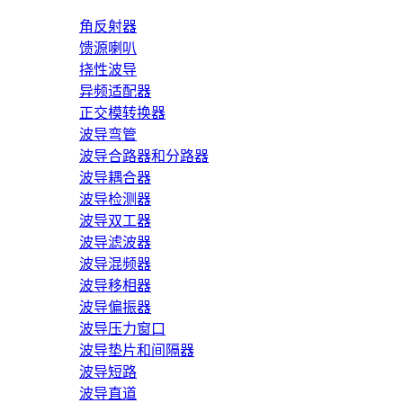
角反射器
馈源喇叭
挠性波导
异频适配器
正交模转换器
波导弯管
波导合路器和分路器
波导耦合器
波导检测器
波导双工器
波导滤波器
波导混频器
波导移相器
波导偏振器
波导压力窗口
波导垫片和间隔器
波导短路
波导直道