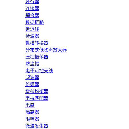
环行器
连接器
耦合器
数据链路
延迟线
检波器
数模转换器
分布式低噪声放大器
压控振荡器
防尘帽
电子可控天线
滤波器
倍频器
增益均衡器
阻抗匹配器
电感
隔离器
限幅器
微波发生器