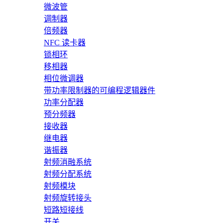
微波管
调制器
倍频器
NFC 读卡器
锁相环
移相器
相位微调器
带功率限制器的可编程逻辑器件
功率分配器
预分频器
接收器
继电器
谐振器
射频消融系统
射频分配系统
射频模块
射频旋转接头
短路短接线
开关