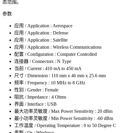
态范围。
参数
应用 / Application : Aerospace
应用 / Application : Defense
应用 / Application : Satellite
应用 / Application : Wireless Communications
配置 / Configuration : Computer Controlled
连接器 / Connectors : N Type
当前 / Current : 410 mA to 450 mA
尺寸 / Dimension : 110 mm x 46 mm x 25.6 mm
频率 / Frequency : 10 MHz to 8 GHz
性别 / Gender : Female
阻抗 / Impedance : 4 Ohms
界面 / Interface : USB
最大功率灵敏度 / Max Power Sensitivity : 20 dBm
最小功率灵敏度 / Min Power Sensitivity : -60 dBm
工作温度 / Operating Temperature : 0 to 50 Degree C
奥斯 / Os : Windows