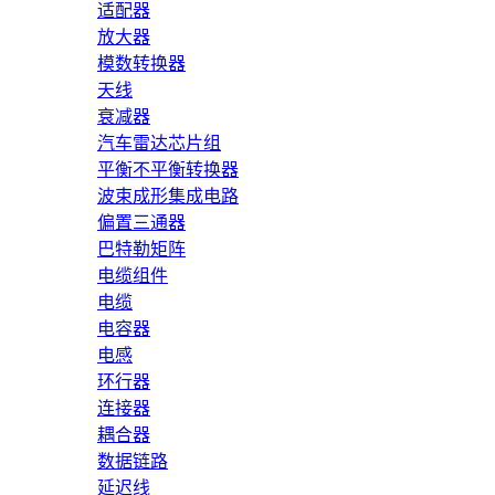
适配器
放大器
模数转换器
天线
衰减器
汽车雷达芯片组
平衡不平衡转换器
波束成形集成电路
偏置三通器
巴特勒矩阵
电缆组件
电缆
电容器
电感
环行器
连接器
耦合器
数据链路
延迟线