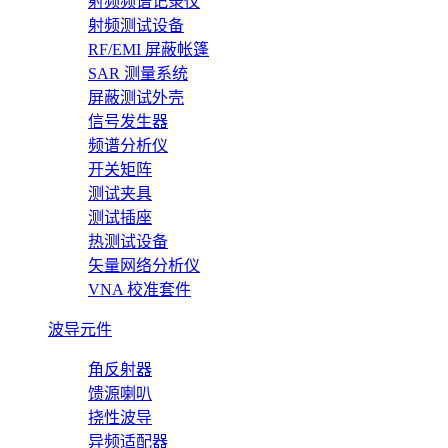
射频频谱记录仪
射频测试设备
RF/EMI 屏蔽帐篷
SAR 测量系统
屏蔽测试外壳
信号发生器
频谱分析仪
开关矩阵
测试夹具
测试插座
热测试设备
矢量网络分析仪
VNA 校准套件
波导元件
角反射器
馈源喇叭
挠性波导
异频适配器