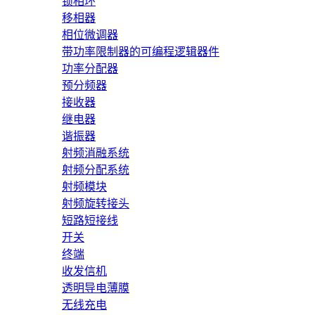
锁相环
移相器
相位微调器
带功率限制器的可编程逻辑器件
功率分配器
预分频器
接收器
继电器
谐振器
射频消融系统
射频分配系统
射频模块
射频旋转接头
短路短接线
开关
终端
收发信机
透明导电薄膜
无线充电