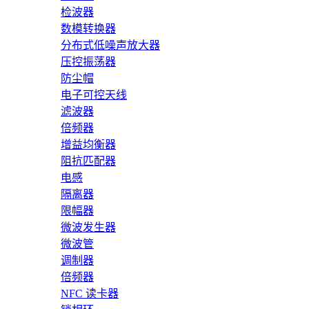
检波器
数模转换器
分布式低噪声放大器
压控振荡器
防尘帽
电子可控天线
滤波器
倍频器
增益均衡器
阻抗匹配器
电感
隔离器
限幅器
微波发生器
微波管
调制器
倍频器
NFC 读卡器