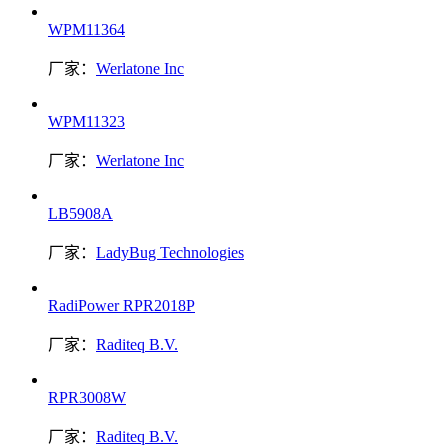
WPM11364
厂家：
Werlatone Inc
WPM11323
厂家：
Werlatone Inc
LB5908A
厂家：
LadyBug Technologies
RadiPower RPR2018P
厂家：
Raditeq B.V.
RPR3008W
厂家：
Raditeq B.V.