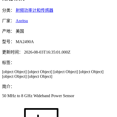
分类：
射频功率计和传感器
厂家：
Anritsu
产地：
美国
型号：
MA2490A
更新时间：
2026-08-03T16:35:01.000Z
标签：
[object Object]
[object Object]
[object Object]
[object Object]
[object Object]
[object Object]
简介：
50 MHz to 8 GHz Wideband Power Sensor