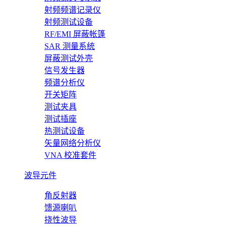
射频频谱记录仪
射频测试设备
RF/EMI 屏蔽帐篷
SAR 测量系统
屏蔽测试外壳
信号发生器
频谱分析仪
开关矩阵
测试夹具
测试插座
热测试设备
矢量网络分析仪
VNA 校准套件
波导元件
角反射器
馈源喇叭
挠性波导