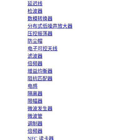
延迟线
检波器
数模转换器
分布式低噪声放大器
压控振荡器
防尘帽
电子可控天线
滤波器
倍频器
增益均衡器
阻抗匹配器
电感
隔离器
限幅器
微波发生器
微波管
调制器
倍频器
NFC 读卡器