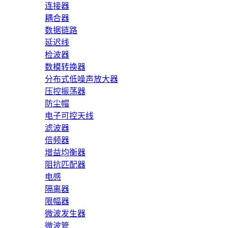
连接器
耦合器
数据链路
延迟线
检波器
数模转换器
分布式低噪声放大器
压控振荡器
防尘帽
电子可控天线
滤波器
倍频器
增益均衡器
阻抗匹配器
电感
隔离器
限幅器
微波发生器
微波管