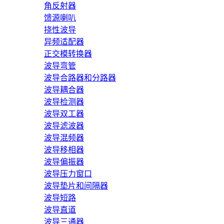
角反射器
馈源喇叭
挠性波导
异频适配器
正交模转换器
波导弯管
波导合路器和分路器
波导耦合器
波导检测器
波导双工器
波导滤波器
波导混频器
波导移相器
波导偏振器
波导压力窗口
波导垫片和间隔器
波导短路
波导直道
波导三通器