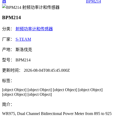
器
BPM214
BPM214
分类：
射频功率计和传感器
厂家：
S-TEAM
产地：
斯洛伐克
型号：
BPM214
更新时间：
2026-08-04T08:45:45.000Z
标签：
[object Object]
[object Object]
[object Object]
[object Object]
[object Object]
[object Object]
简介：
WR975, Dual Channel Bidirectional Power Meter from 895 to 925