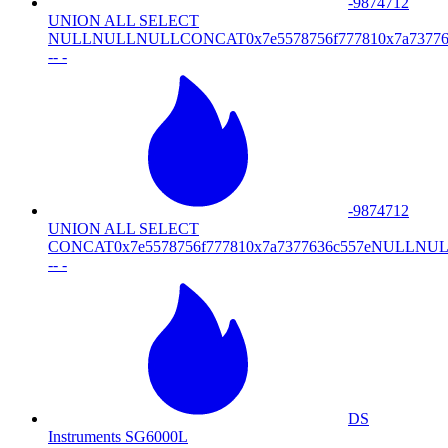
-9874712
UNION ALL SELECT
NULLNULLNULLCONCAT0x7e5578756f777810x7a73776
-- -
-9874712
UNION ALL SELECT
CONCAT0x7e5578756f777810x7a7377636c557eNUL
-- -
DS
Instruments SG6000L