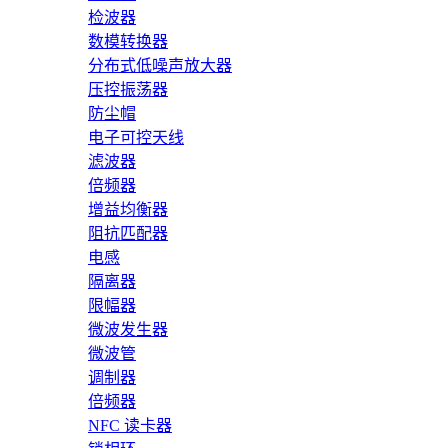
检波器
数模转换器
分布式低噪声放大器
压控振荡器
防尘帽
电子可控天线
滤波器
倍频器
增益均衡器
阻抗匹配器
电感
隔离器
限幅器
微波发生器
微波管
调制器
倍频器
NFC 读卡器