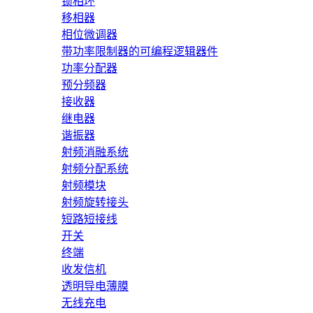
锁相环
移相器
相位微调器
带功率限制器的可编程逻辑器件
功率分配器
预分频器
接收器
继电器
谐振器
射频消融系统
射频分配系统
射频模块
射频旋转接头
短路短接线
开关
终端
收发信机
透明导电薄膜
无线充电