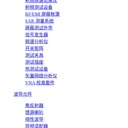
射频频谱记录仪
射频测试设备
RF/EMI 屏蔽帐篷
SAR 测量系统
屏蔽测试外壳
信号发生器
频谱分析仪
开关矩阵
测试夹具
测试插座
热测试设备
矢量网络分析仪
VNA 校准套件
波导元件
角反射器
馈源喇叭
挠性波导
异频适配器