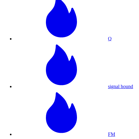
Q
signal hound
FM