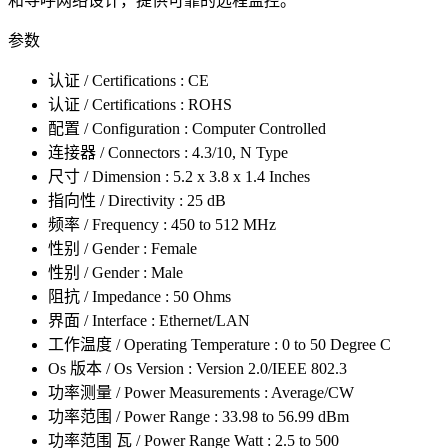
和寻呼网络设计，提供可靠的远程监控。
参数
认证 / Certifications : CE
认证 / Certifications : ROHS
配置 / Configuration : Computer Controlled
连接器 / Connectors : 4.3/10, N Type
尺寸 / Dimension : 5.2 x 3.8 x 1.4 Inches
指向性 / Directivity : 25 dB
频率 / Frequency : 450 to 512 MHz
性别 / Gender : Female
性别 / Gender : Male
阻抗 / Impedance : 50 Ohms
界面 / Interface : Ethernet/LAN
工作温度 / Operating Temperature : 0 to 50 Degree C
Os 版本 / Os Version : Version 2.0/IEEE 802.3
功率测量 / Power Measurements : Average/CW
功率范围 / Power Range : 33.98 to 56.99 dBm
功率范围 瓦 / Power Range Watt : 2.5 to 500