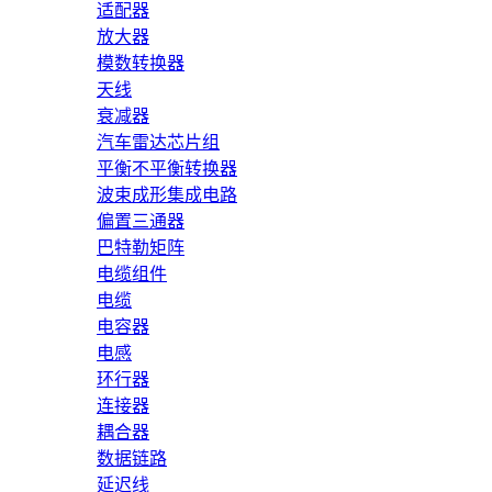
适配器
放大器
模数转换器
天线
衰减器
汽车雷达芯片组
平衡不平衡转换器
波束成形集成电路
偏置三通器
巴特勒矩阵
电缆组件
电缆
电容器
电感
环行器
连接器
耦合器
数据链路
延迟线