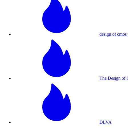
design of cmos 
The Design o
DLVA