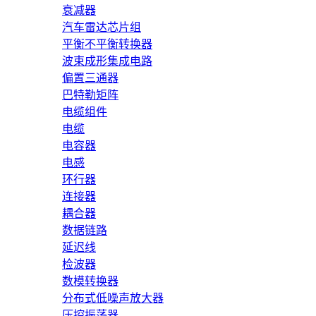
衰减器
汽车雷达芯片组
平衡不平衡转换器
波束成形集成电路
偏置三通器
巴特勒矩阵
电缆组件
电缆
电容器
电感
环行器
连接器
耦合器
数据链路
延迟线
检波器
数模转换器
分布式低噪声放大器
压控振荡器