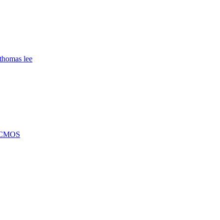
thomas lee
f CMOS