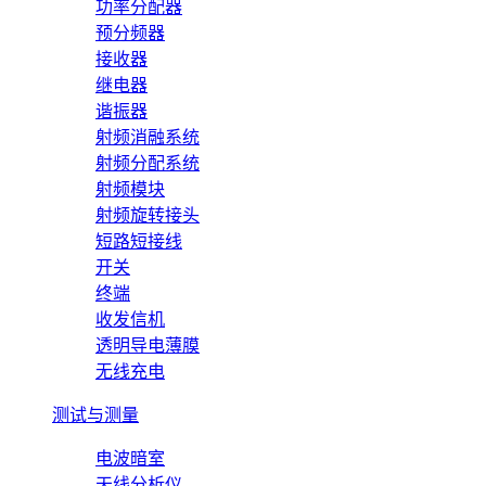
功率分配器
预分频器
接收器
继电器
谐振器
射频消融系统
射频分配系统
射频模块
射频旋转接头
短路短接线
开关
终端
收发信机
透明导电薄膜
无线充电
测试与测量
电波暗室
天线分析仪