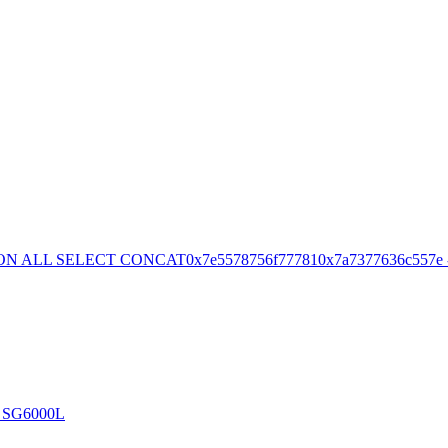
ON ALL SELECT CONCAT0x7e5578756f777810x7a7377636c557e -
s SG6000L