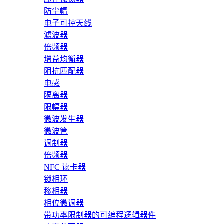
防尘帽
电子可控天线
滤波器
倍频器
增益均衡器
阻抗匹配器
电感
隔离器
限幅器
微波发生器
微波管
调制器
倍频器
NFC 读卡器
锁相环
移相器
相位微调器
带功率限制器的可编程逻辑器件