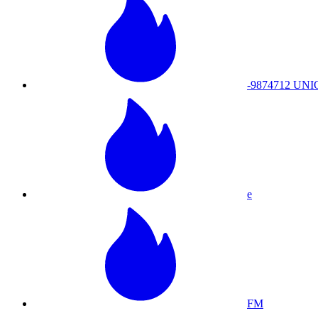
-9874712 UN
e
FM