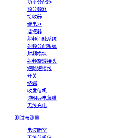
功率分配器
预分频器
接收器
继电器
谐振器
射频消融系统
射频分配系统
射频模块
射频旋转接头
短路短接线
开关
终端
收发信机
透明导电薄膜
无线充电
测试与测量
电波暗室
天线分析仪