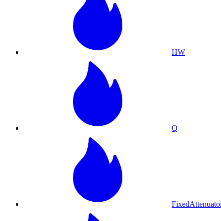
HW
Q
FixedAttenua