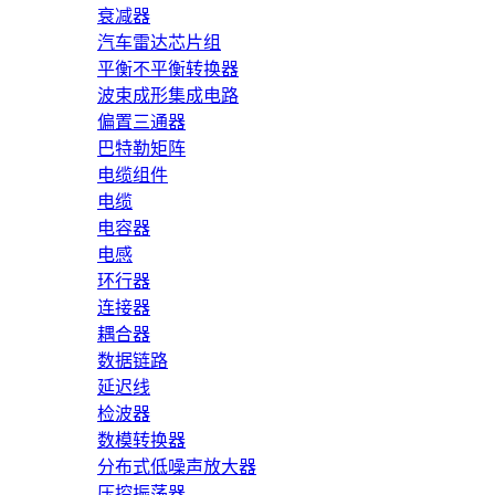
衰减器
汽车雷达芯片组
平衡不平衡转换器
波束成形集成电路
偏置三通器
巴特勒矩阵
电缆组件
电缆
电容器
电感
环行器
连接器
耦合器
数据链路
延迟线
检波器
数模转换器
分布式低噪声放大器
压控振荡器