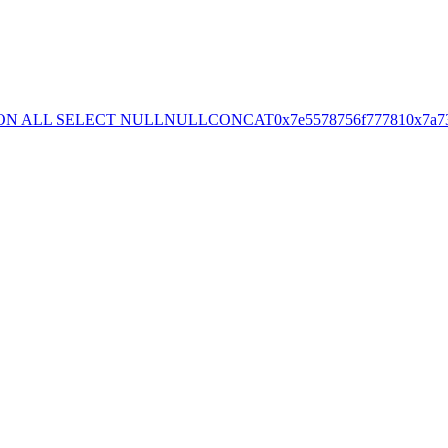
ION ALL SELECT NULLNULLCONCAT0x7e5578756f777810x7a73