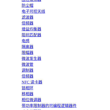
防尘帽
电子可控天线
滤波器
倍频器
增益均衡器
阻抗匹配器
电感
隔离器
限幅器
微波发生器
微波管
调制器
倍频器
NFC 读卡器
锁相环
移相器
相位微调器
带功率限制器的可编程逻辑器件