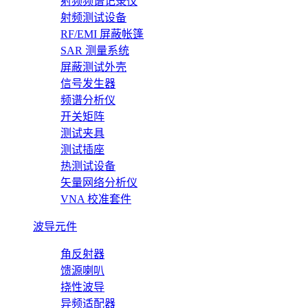
射频频谱记录仪
射频测试设备
RF/EMI 屏蔽帐篷
SAR 测量系统
屏蔽测试外壳
信号发生器
频谱分析仪
开关矩阵
测试夹具
测试插座
热测试设备
矢量网络分析仪
VNA 校准套件
波导元件
角反射器
馈源喇叭
挠性波导
异频适配器