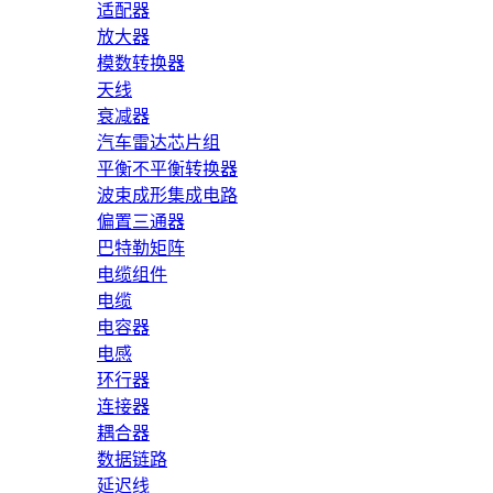
适配器
放大器
模数转换器
天线
衰减器
汽车雷达芯片组
平衡不平衡转换器
波束成形集成电路
偏置三通器
巴特勒矩阵
电缆组件
电缆
电容器
电感
环行器
连接器
耦合器
数据链路
延迟线