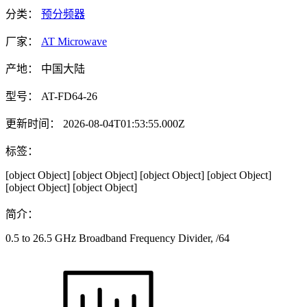
分类：
预分频器
厂家：
AT Microwave
产地：
中国大陆
型号：
AT-FD64-26
更新时间：
2026-08-04T01:53:55.000Z
标签：
[object Object]
[object Object]
[object Object]
[object Object]
[object Object]
[object Object]
简介：
0.5 to 26.5 GHz Broadband Frequency Divider, /64