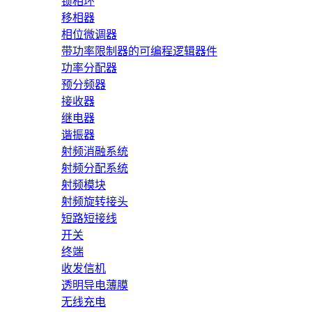
锁相环
移相器
相位微调器
带功率限制器的可编程逻辑器件
功率分配器
预分频器
接收器
继电器
谐振器
射频消融系统
射频分配系统
射频模块
射频旋转接头
短路短接线
开关
终端
收发信机
透明导电薄膜
无线充电