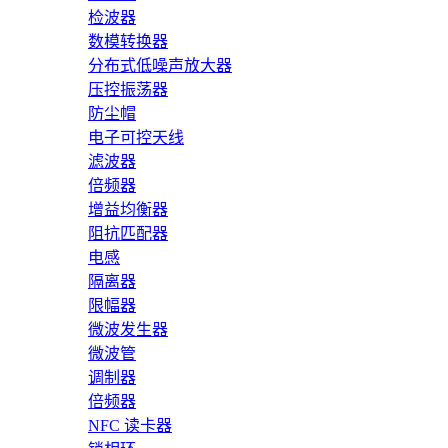
检波器
数模转换器
分布式低噪声放大器
压控振荡器
防尘帽
电子可控天线
滤波器
倍频器
增益均衡器
阻抗匹配器
电感
隔离器
限幅器
微波发生器
微波管
调制器
倍频器
NFC 读卡器