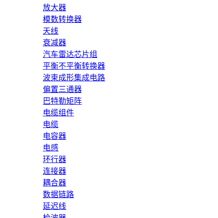
放大器
模数转换器
天线
衰减器
汽车雷达芯片组
平衡不平衡转换器
波束成形集成电路
偏置三通器
巴特勒矩阵
电缆组件
电缆
电容器
电感
环行器
连接器
耦合器
数据链路
延迟线
检波器