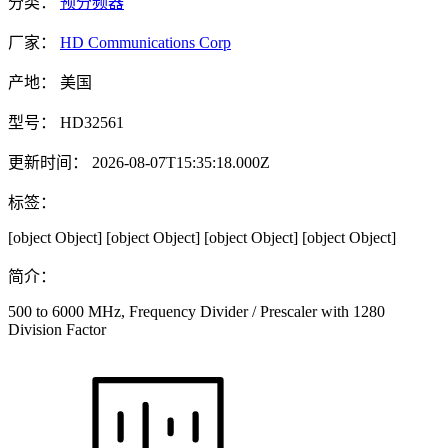
分类：
预分频器
厂家：
HD Communications Corp
产地：
美国
型号：
HD32561
更新时间：
2026-08-07T15:35:18.000Z
标签：
[object Object]
[object Object]
[object Object]
[object Object]
简介：
500 to 6000 MHz, Frequency Divider / Prescaler with 1280
Division Factor