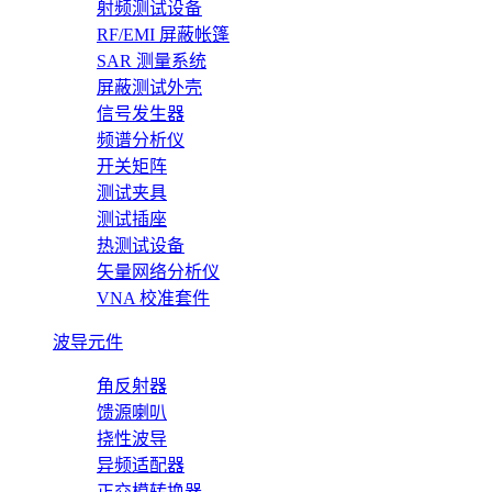
射频测试设备
RF/EMI 屏蔽帐篷
SAR 测量系统
屏蔽测试外壳
信号发生器
频谱分析仪
开关矩阵
测试夹具
测试插座
热测试设备
矢量网络分析仪
VNA 校准套件
波导元件
角反射器
馈源喇叭
挠性波导
异频适配器
正交模转换器