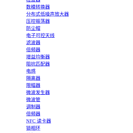
数模转换器
分布式低噪声放大器
压控振荡器
防尘帽
电子可控天线
滤波器
倍频器
增益均衡器
阻抗匹配器
电感
隔离器
限幅器
微波发生器
微波管
调制器
倍频器
NFC 读卡器
锁相环