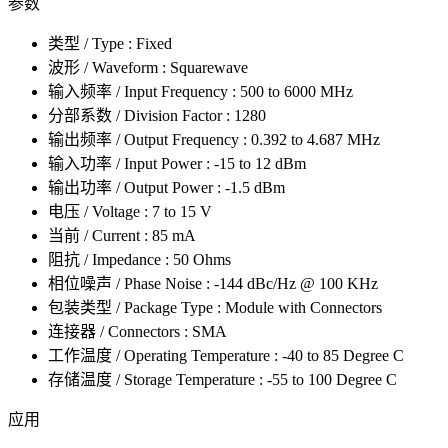
参数
类型 / Type : Fixed
波形 / Waveform : Squarewave
输入频率 / Input Frequency : 500 to 6000 MHz
分部系数 / Division Factor : 1280
输出频率 / Output Frequency : 0.392 to 4.687 MHz
输入功率 / Input Power : -15 to 12 dBm
输出功率 / Output Power : -1.5 dBm
电压 / Voltage : 7 to 15 V
当前 / Current : 85 mA
阻抗 / Impedance : 50 Ohms
相位噪声 / Phase Noise : -144 dBc/Hz @ 100 KHz
包装类型 / Package Type : Module with Connectors
连接器 / Connectors : SMA
工作温度 / Operating Temperature : -40 to 85 Degree C
存储温度 / Storage Temperature : -55 to 100 Degree C
应用