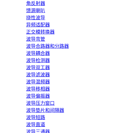
角反射器
馈源喇叭
挠性波导
异频适配器
正交模转换器
波导弯管
波导合路器和分路器
波导耦合器
波导检测器
波导双工器
波导滤波器
波导混频器
波导移相器
波导偏振器
波导压力窗口
波导垫片和间隔器
波导短路
波导直道
波导三通器