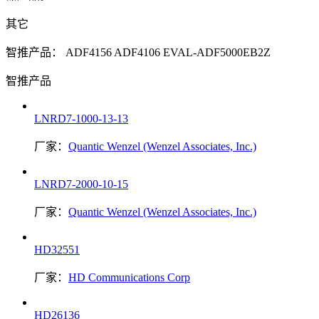
其它
智推产品：
ADF4156
ADF4106
EVAL-ADF5000EB2Z
智推产品
LNRD7-1000-13-13
厂家：
Quantic Wenzel (Wenzel Associates, Inc.)
LNRD7-2000-10-15
厂家：
Quantic Wenzel (Wenzel Associates, Inc.)
HD32551
厂家：
HD Communications Corp
HD26136