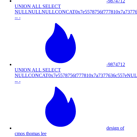
-9874712
UNION ALL SELECT
NULLNULLNULLCONCAT0x7e5578756f777810x7a73776
-- -
-9874712
UNION ALL SELECT
NULLCONCAT0x7e5578756f777810x7a7377636c557
-- -
design of
cmos thomas lee