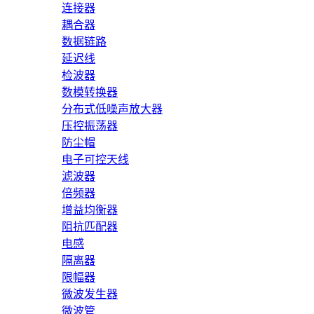
连接器
耦合器
数据链路
延迟线
检波器
数模转换器
分布式低噪声放大器
压控振荡器
防尘帽
电子可控天线
滤波器
倍频器
增益均衡器
阻抗匹配器
电感
隔离器
限幅器
微波发生器
微波管