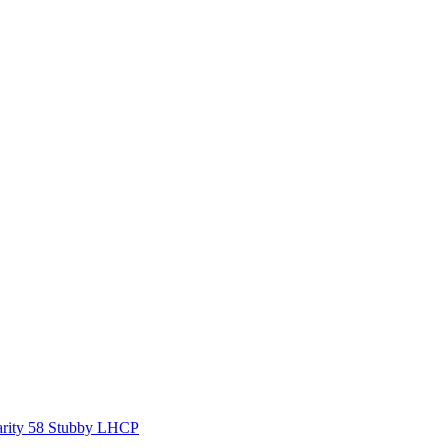
arity 58 Stubby LHCP