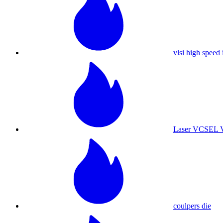
vlsi high speed 
Laser VCSEL
coulpers die