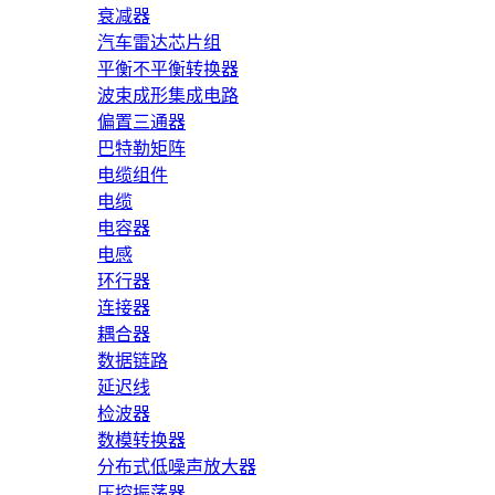
衰减器
汽车雷达芯片组
平衡不平衡转换器
波束成形集成电路
偏置三通器
巴特勒矩阵
电缆组件
电缆
电容器
电感
环行器
连接器
耦合器
数据链路
延迟线
检波器
数模转换器
分布式低噪声放大器
压控振荡器