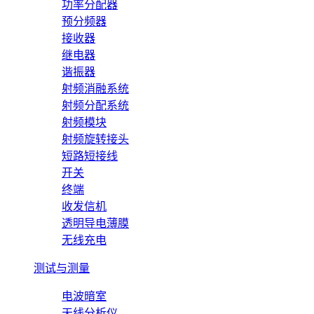
功率分配器
预分频器
接收器
继电器
谐振器
射频消融系统
射频分配系统
射频模块
射频旋转接头
短路短接线
开关
终端
收发信机
透明导电薄膜
无线充电
测试与测量
电波暗室
天线分析仪