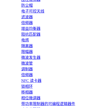
防尘帽
电子可控天线
滤波器
倍频器
增益均衡器
阻抗匹配器
电感
隔离器
限幅器
微波发生器
微波管
调制器
倍频器
NFC 读卡器
锁相环
移相器
相位微调器
带功率限制器的可编程逻辑器件