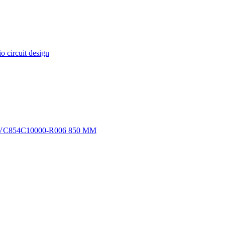
io circuit design
 VC854C10000-R006 850 MM