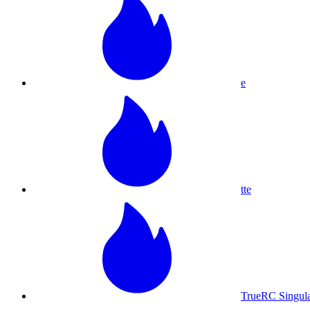
e
tte
TrueRC Singul