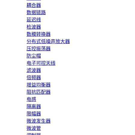
耦合器
数据链路
延迟线
检波器
数模转换器
分布式低噪声放大器
压控振荡器
防尘帽
电子可控天线
滤波器
倍频器
增益均衡器
阻抗匹配器
电感
隔离器
限幅器
微波发生器
微波管