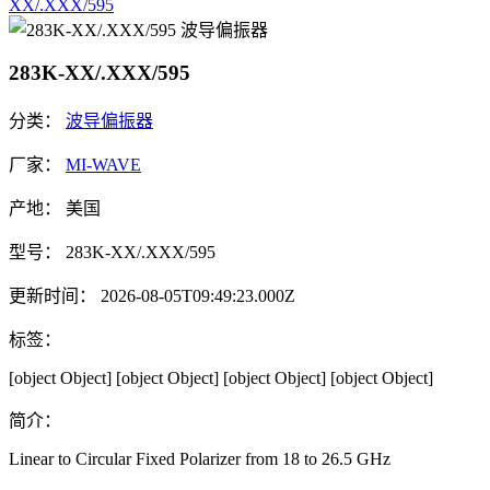
XX/.XXX/595
283K-XX/.XXX/595
分类：
波导偏振器
厂家：
MI-WAVE
产地：
美国
型号：
283K-XX/.XXX/595
更新时间：
2026-08-05T09:49:23.000Z
标签：
[object Object]
[object Object]
[object Object]
[object Object]
简介：
Linear to Circular Fixed Polarizer from 18 to 26.5 GHz