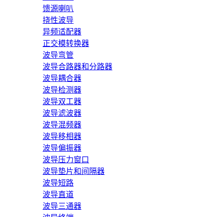
馈源喇叭
挠性波导
异频适配器
正交模转换器
波导弯管
波导合路器和分路器
波导耦合器
波导检测器
波导双工器
波导滤波器
波导混频器
波导移相器
波导偏振器
波导压力窗口
波导垫片和间隔器
波导短路
波导直道
波导三通器