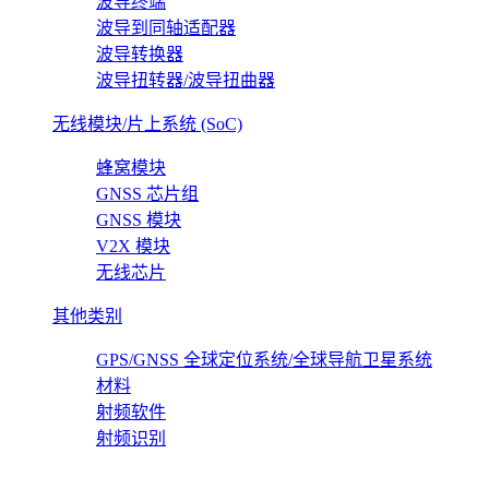
波导终端
波导到同轴适配器
波导转换器
波导扭转器/波导扭曲器
无线模块/片上系统 (SoC)
蜂窝模块
GNSS 芯片组
GNSS 模块
V2X 模块
无线芯片
其他类别
GPS/GNSS 全球定位系统/全球导航卫星系统
材料
射频软件
射频识别