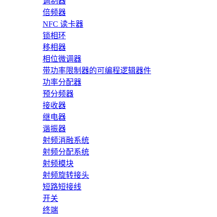
调制器
倍频器
NFC 读卡器
锁相环
移相器
相位微调器
带功率限制器的可编程逻辑器件
功率分配器
预分频器
接收器
继电器
谐振器
射频消融系统
射频分配系统
射频模块
射频旋转接头
短路短接线
开关
终端