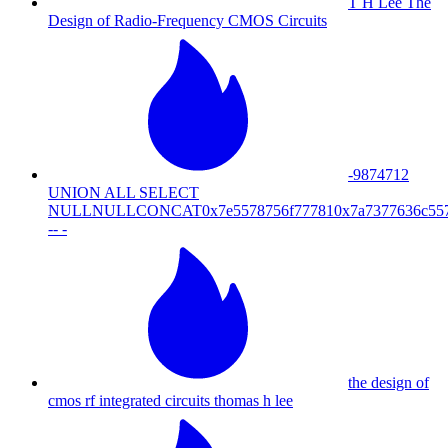
T H Lee The
Design of Radio-Frequency CMOS Circuits
-9874712
UNION ALL SELECT
NULLNULLCONCAT0x7e5578756f777810x7a7377636c5
-- -
the design of
cmos rf integrated circuits thomas h lee