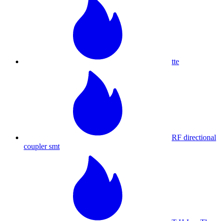
tte
RF directional
coupler smt